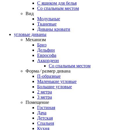
С ящиком для белья
Со спальным местом
Вид
Модульные
Тканевые
Диваны кровати
угловые диваны
Механизм
Бриз
Дельфин
Еврософа
Аккордеон
Со спальным местом
Форма ⁄ размер дивана
П-образные
Маленькие угловые
Большие угловые
2 метра
3 метра
Помещение
Гостиная
Дача
Детская
Спальня
Кухня