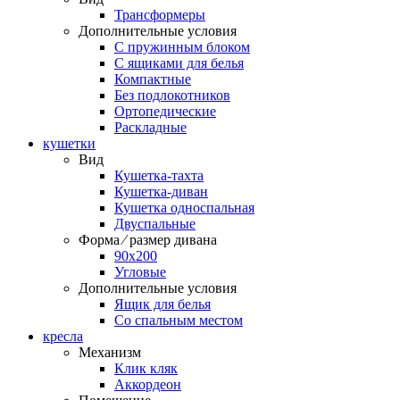
Трансформеры
Дополнительные условия
С пружинным блоком
С ящиками для белья
Компактные
Без подлокотников
Ортопедические
Раскладные
кушетки
Вид
Кушетка-тахта
Кушетка-диван
Кушетка односпальная
Двуспальные
Форма ⁄ размер дивана
90х200
Угловые
Дополнительные условия
Ящик для белья
Со спальным местом
кресла
Механизм
Клик кляк
Аккордеон