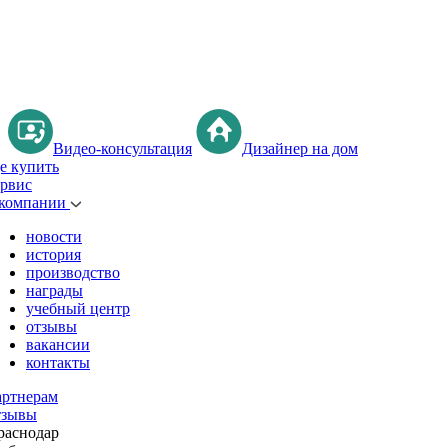
Видео-консультация
Дизайнер на дом
де купить
ервис
 компании
новости
история
производство
награды
учебный центр
отзывы
вакансии
контакты
артнерам
тзывы
раснодар