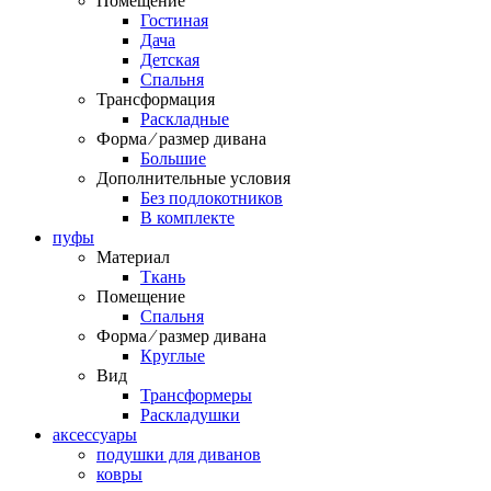
Помещение
Гостиная
Дача
Детская
Спальня
Трансформация
Раскладные
Форма ⁄ размер дивана
Большие
Дополнительные условия
Без подлокотников
В комплекте
пуфы
Материал
Ткань
Помещение
Спальня
Форма ⁄ размер дивана
Круглые
Вид
Трансформеры
Раскладушки
аксессуары
подушки для диванов
ковры