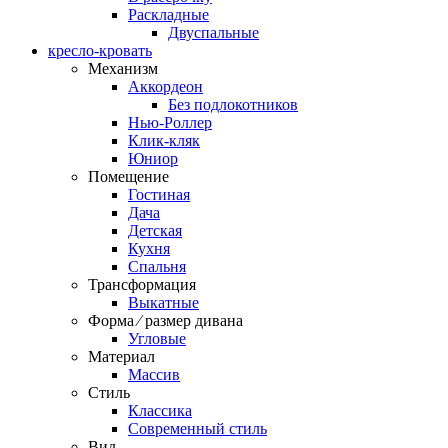
Раскладные
Двуспальные
кресло-кровать
Механизм
Аккордеон
Без подлокотников
Нью-Роллер
Клик-кляк
Юниор
Помещение
Гостиная
Дача
Детская
Кухня
Спальня
Трансформация
Выкатные
Форма ⁄ размер дивана
Угловые
Материал
Массив
Стиль
Классика
Современный стиль
Вид