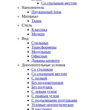
Со спальным местом
Наполнитель
Пружинный блок
Материал
Ткань
Стиль
Классика
Модерн
Вид
Стильные
Трансформеры
Модульные
Офисные
Диваны-кровати
Дополнительные условия
Со столиком
Со спальным местом
С полкой
Без подлокотников
Без подушек
C левым углом
C правым углом
С подъемными подушками
Угловые ортопедические
В рассрочку