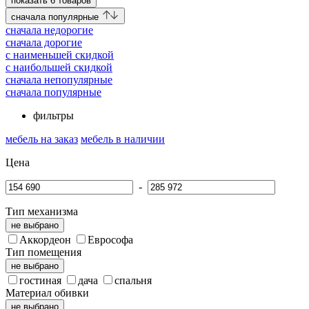
показать
6
товаров
cначала популярные
cначала недорогие
cначала дорогие
c наименьшей скидкой
c наибольшей скидкой
сначала непопулярные
сначала популярные
фильтры
мебель на заказ
мебель в наличии
Цена
-
Тип механизма
не выбрано
Аккордеон
Еврософа
Тип помещения
не выбрано
гостиная
дача
спальня
Материал обивки
не выбрано