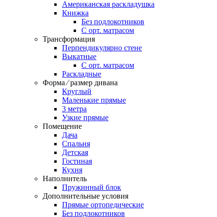
Американская раскладушка
Книжка
Без подлокотников
С орт. матрасом
Трансформация
Перпендикулярно стене
Выкатные
С орт. матрасом
Раскладные
Форма ⁄ размер дивана
Круглый
Маленькие прямые
3 метра
Узкие прямые
Помещение
Дача
Спальня
Детская
Гостиная
Кухня
Наполнитель
Пружинный блок
Дополнительные условия
Прямые ортопедические
Без подлокотников