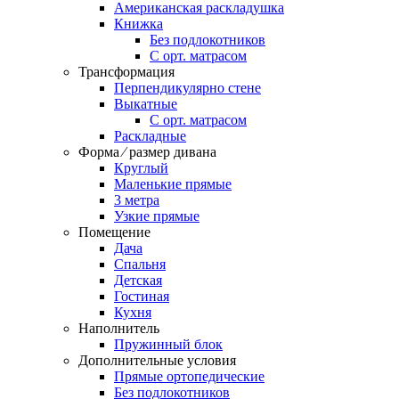
Американская раскладушка
Книжка
Без подлокотников
С орт. матрасом
Трансформация
Перпендикулярно стене
Выкатные
С орт. матрасом
Раскладные
Форма ⁄ размер дивана
Круглый
Маленькие прямые
3 метра
Узкие прямые
Помещение
Дача
Спальня
Детская
Гостиная
Кухня
Наполнитель
Пружинный блок
Дополнительные условия
Прямые ортопедические
Без подлокотников