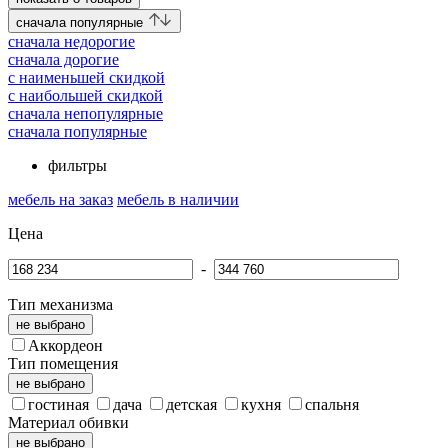
cначала популярные
cначала недорогие
cначала дорогие
c наименьшей скидкой
c наибольшей скидкой
сначала непопулярные
сначала популярные
фильтры
мебель на заказ
мебель в наличии
Цена
-
Тип механизма
не выбрано
Аккордеон
Тип помещения
не выбрано
гостиная
дача
детская
кухня
спальня
Материал обивки
не выбрано