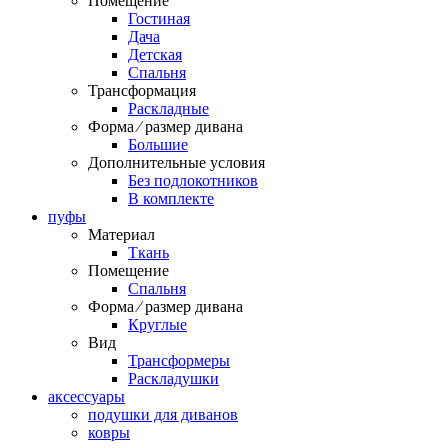
Помещение
Гостиная
Дача
Детская
Спальня
Трансформация
Раскладные
Форма ⁄ размер дивана
Большие
Дополнительные условия
Без подлокотников
В комплекте
пуфы
Материал
Ткань
Помещение
Спальня
Форма ⁄ размер дивана
Круглые
Вид
Трансформеры
Раскладушки
аксессуары
подушки для диванов
ковры