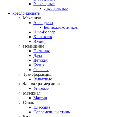
Раскладные
Двуспальные
кресло-кровать
Механизм
Аккордеон
Без подлокотников
Нью-Роллер
Клик-кляк
Юниор
Помещение
Гостиная
Дача
Детская
Кухня
Спальня
Трансформация
Выкатные
Форма ⁄ размер дивана
Угловые
Материал
Массив
Стиль
Классика
Современный стиль
Вид