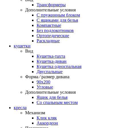
Трансформеры
Дополнительные условия
С пружинным блоком
С ящиками для белья
Компактные
Без подлокотников
Ортопедические
Раскладные
кушетки
Вид
Кушетка-тахта
Кушетка-диван
Кушетка односпальная
Двуспальные
Форма ⁄ размер дивана
90х200
Угловые
Дополнительные условия
Ящик для белья
Со спальным местом
кресла
Механизм
Клик кляк
Аккордеон