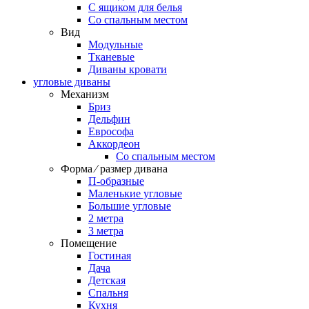
С ящиком для белья
Со спальным местом
Вид
Модульные
Тканевые
Диваны кровати
угловые диваны
Механизм
Бриз
Дельфин
Еврософа
Аккордеон
Со спальным местом
Форма ⁄ размер дивана
П-образные
Маленькие угловые
Большие угловые
2 метра
3 метра
Помещение
Гостиная
Дача
Детская
Спальня
Кухня