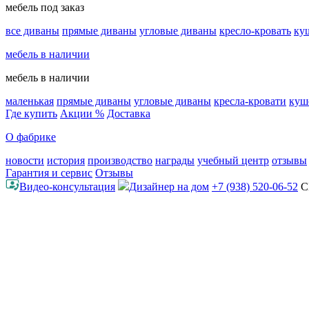
мебель под заказ
все диваны
прямые диваны
угловые диваны
кресло-кровать
ку
мебель в наличии
мебель в наличии
маленькая
прямые диваны
угловые диваны
кресла-кровати
куш
Где купить
Акции %
Доставка
О фабрике
новости
история
производство
награды
учебный центр
отзывы
Гарантия и сервис
Отзывы
Видео-консультация
Дизайнер на дом
+7 (938) 520-06-52
С