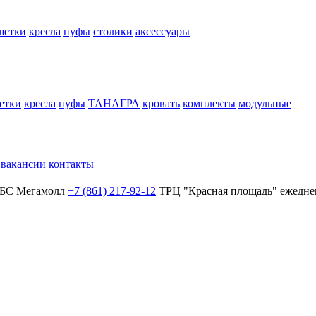
шетки
кресла
пуфы
столики
аксессуары
етки
кресла
пуфы
ТАНАГРА
кровать
комплекты
модульные
вакансии
контакты
БС Мегамолл
+7 (861) 217-92-12
ТРЦ "Красная площадь"
ежеднев