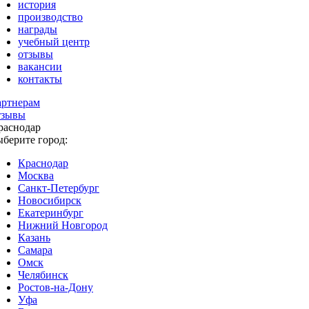
история
производство
награды
учебный центр
отзывы
вакансии
контакты
артнерам
тзывы
раснодар
ыберите город:
Краснодар
Москва
Санкт-Петербург
Новосибирск
Екатеринбург
Нижний Новгород
Казань
Самара
Омск
Челябинск
Ростов-на-Дону
Уфа