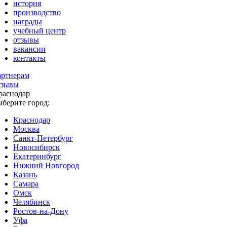
история
производство
награды
учебный центр
отзывы
вакансии
контакты
артнерам
тзывы
раснодар
ыберите город:
Краснодар
Москва
Санкт-Петербург
Новосибирск
Екатеринбург
Нижний Новгород
Казань
Самара
Омск
Челябинск
Ростов-на-Дону
Уфа