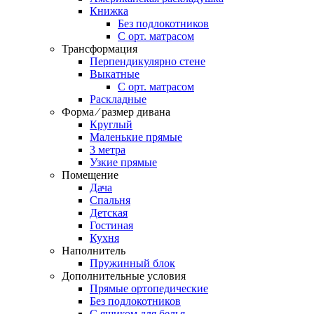
Книжка
Без подлокотников
С орт. матрасом
Трансформация
Перпендикулярно стене
Выкатные
С орт. матрасом
Раскладные
Форма ⁄ размер дивана
Круглый
Маленькие прямые
3 метра
Узкие прямые
Помещение
Дача
Спальня
Детская
Гостиная
Кухня
Наполнитель
Пружинный блок
Дополнительные условия
Прямые ортопедические
Без подлокотников
С ящиком для белья