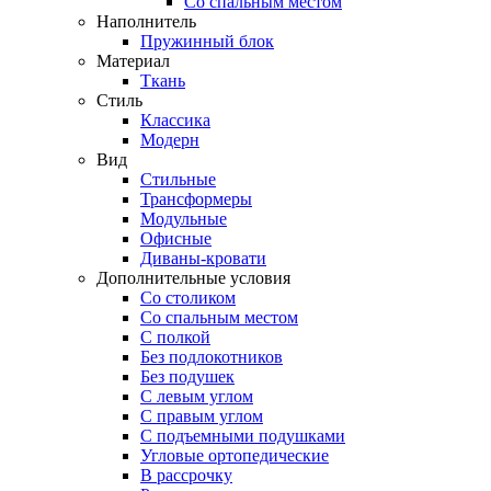
Со спальным местом
Наполнитель
Пружинный блок
Материал
Ткань
Стиль
Классика
Модерн
Вид
Стильные
Трансформеры
Модульные
Офисные
Диваны-кровати
Дополнительные условия
Со столиком
Со спальным местом
С полкой
Без подлокотников
Без подушек
C левым углом
C правым углом
С подъемными подушками
Угловые ортопедические
В рассрочку