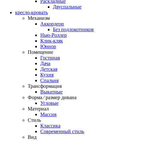
Раскладные
Двуспальные
кресло-кровать
Механизм
Аккордеон
Без подлокотников
Нью-Роллер
Клик-кляк
Юниор
Помещение
Гостиная
Дача
Детская
Кухня
Спальня
Трансформация
Выкатные
Форма ⁄ размер дивана
Угловые
Материал
Массив
Стиль
Классика
Современный стиль
Вид