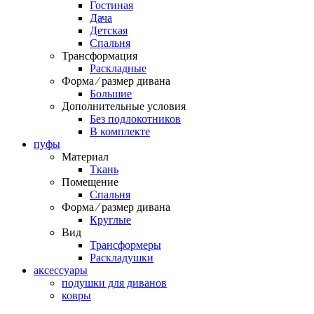
Гостиная
Дача
Детская
Спальня
Трансформация
Раскладные
Форма ⁄ размер дивана
Большие
Дополнительные условия
Без подлокотников
В комплекте
пуфы
Материал
Ткань
Помещение
Спальня
Форма ⁄ размер дивана
Круглые
Вид
Трансформеры
Раскладушки
аксессуары
подушки для диванов
ковры