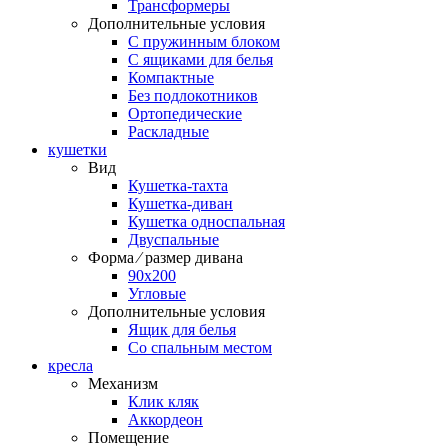
Трансформеры
Дополнительные условия
С пружинным блоком
С ящиками для белья
Компактные
Без подлокотников
Ортопедические
Раскладные
кушетки
Вид
Кушетка-тахта
Кушетка-диван
Кушетка односпальная
Двуспальные
Форма ⁄ размер дивана
90х200
Угловые
Дополнительные условия
Ящик для белья
Со спальным местом
кресла
Механизм
Клик кляк
Аккордеон
Помещение