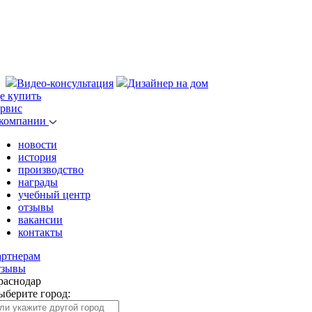
Видео-консультация
Дизайнер на дом
де купить
ервис
 компании
новости
история
производство
награды
учебный центр
отзывы
вакансии
контакты
артнерам
тзывы
раснодар
ыберите город: