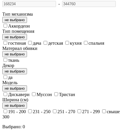
-
Тип механизма
не выбрано
Аккордеон
Тип помещения
не выбрано
гостиная
дача
детская
кухня
спальня
Материал обивки
не выбрано
ткань
Декор
не выбрано
да
Модель
не выбрано
Дискавери
Муссон
Тристан
Ширина (см)
не выбрано
191 - 200
231 - 250
251 - 270
271 - 299
свыше
300
Выбрано:
0