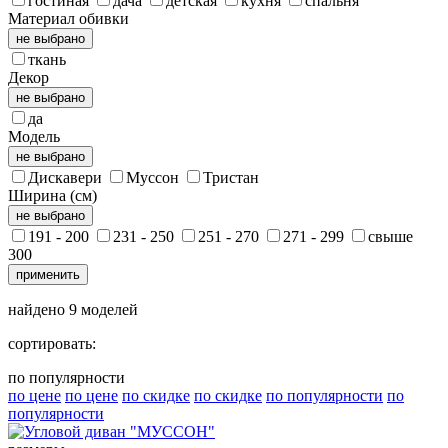
гостиная
дача
детская
кухня
спальня
Материал обивки
не выбрано
ткань
Декор
не выбрано
да
Модель
не выбрано
Дискавери
Муссон
Тристан
Ширина (см)
не выбрано
191 - 200
231 - 250
251 - 270
271 - 299
свыше
300
применить
найдено
9
моделей
сортировать:
по популярности
по цене
по цене
по скидке
по скидке
по популярности
по
популярности