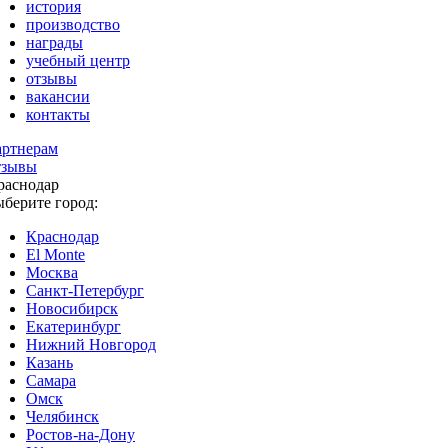
история
производство
награды
учебный центр
отзывы
вакансии
контакты
артнерам
тзывы
раснодар
ыберите город:
Краснодар
El Monte
Москва
Санкт-Петербург
Новосибирск
Екатеринбург
Нижний Новгород
Казань
Самара
Омск
Челябинск
Ростов-на-Дону