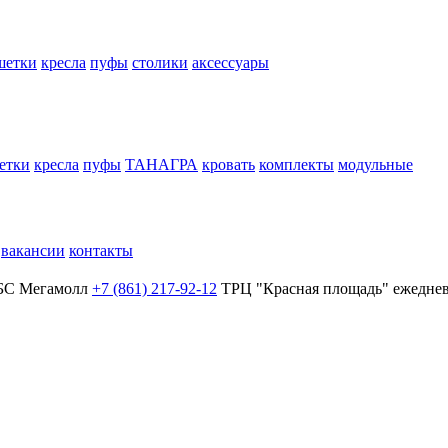
шетки
кресла
пуфы
столики
аксессуары
етки
кресла
пуфы
ТАНАГРА
кровать
комплекты
модульные
вакансии
контакты
БС Мегамолл
+7 (861) 217-92-12
ТРЦ "Красная площадь"
ежеднев