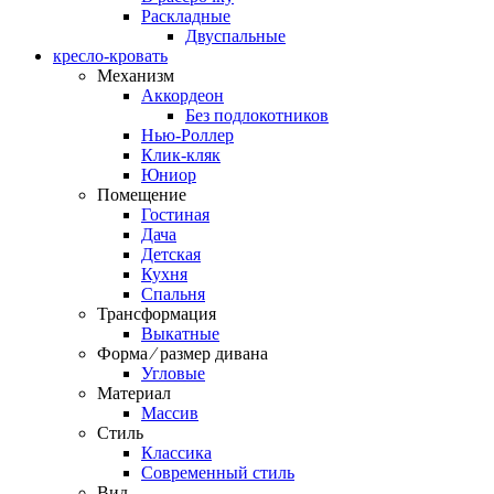
Раскладные
Двуспальные
кресло-кровать
Механизм
Аккордеон
Без подлокотников
Нью-Роллер
Клик-кляк
Юниор
Помещение
Гостиная
Дача
Детская
Кухня
Спальня
Трансформация
Выкатные
Форма ⁄ размер дивана
Угловые
Материал
Массив
Стиль
Классика
Современный стиль
Вид