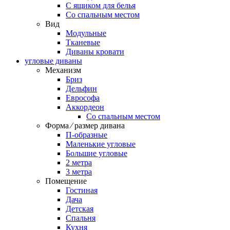
С ящиком для белья
Со спальным местом
Вид
Модульные
Тканевые
Диваны кровати
угловые диваны
Механизм
Бриз
Дельфин
Еврософа
Аккордеон
Со спальным местом
Форма ⁄ размер дивана
П-образные
Маленькие угловые
Большие угловые
2 метра
3 метра
Помещение
Гостиная
Дача
Детская
Спальня
Кухня