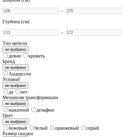
-
Глубина (см)
-
Тип мебели
не выбрано
диван
кровать
Бренд
не выбрано
Андерссен
Угловой
не выбрано
да
нет
Механизм трансформации
не выбрано
выкатной
дельфин
Цвет
не выбрано
бежевый
белый
оранжевый
серый
Размер скидки