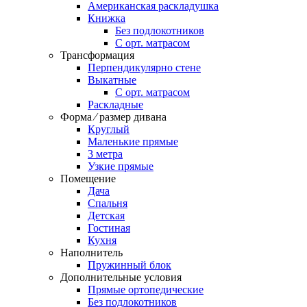
Американская раскладушка
Книжка
Без подлокотников
С орт. матрасом
Трансформация
Перпендикулярно стене
Выкатные
С орт. матрасом
Раскладные
Форма ⁄ размер дивана
Круглый
Маленькие прямые
3 метра
Узкие прямые
Помещение
Дача
Спальня
Детская
Гостиная
Кухня
Наполнитель
Пружинный блок
Дополнительные условия
Прямые ортопедические
Без подлокотников