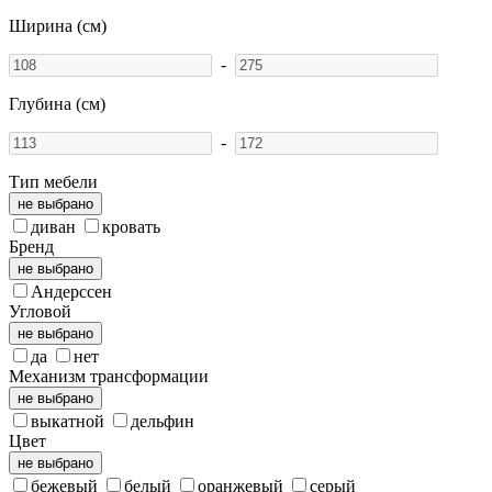
Ширина (см)
-
Глубина (см)
-
Тип мебели
не выбрано
диван
кровать
Бренд
не выбрано
Андерссен
Угловой
не выбрано
да
нет
Механизм трансформации
не выбрано
выкатной
дельфин
Цвет
не выбрано
бежевый
белый
оранжевый
серый