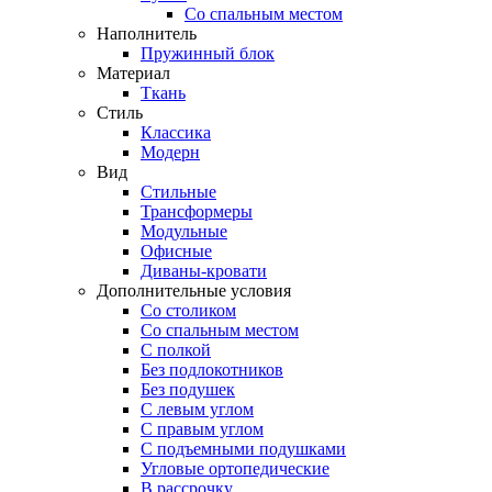
Со спальным местом
Наполнитель
Пружинный блок
Материал
Ткань
Стиль
Классика
Модерн
Вид
Стильные
Трансформеры
Модульные
Офисные
Диваны-кровати
Дополнительные условия
Со столиком
Со спальным местом
С полкой
Без подлокотников
Без подушек
C левым углом
C правым углом
С подъемными подушками
Угловые ортопедические
В рассрочку