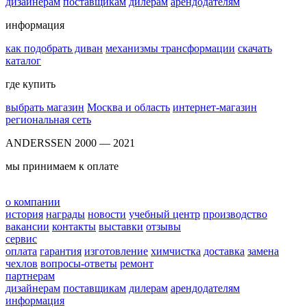
дизайнерам
поставщикам
дилерам
арендодателям
информация
как подобрать диван
механизмы трансформации
скачать
каталог
где купить
выбрать магазин
Москва и область
интернет-магазин
региональная сеть
ANDERSSEN 2000 — 2021
мы принимаем к оплате
о компании
история
награды
новости
учебный центр
производство
вакансии
контакты
выставки
отзывы
сервис
оплата
гарантия
изготовление
химчистка
доставка
замена
чехлов
вопросы-ответы
ремонт
партнерам
дизайнерам
поставщикам
дилерам
арендодателям
информация