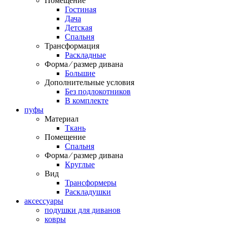
Помещение
Гостиная
Дача
Детская
Спальня
Трансформация
Раскладные
Форма ⁄ размер дивана
Большие
Дополнительные условия
Без подлокотников
В комплекте
пуфы
Материал
Ткань
Помещение
Спальня
Форма ⁄ размер дивана
Круглые
Вид
Трансформеры
Раскладушки
аксессуары
подушки для диванов
ковры