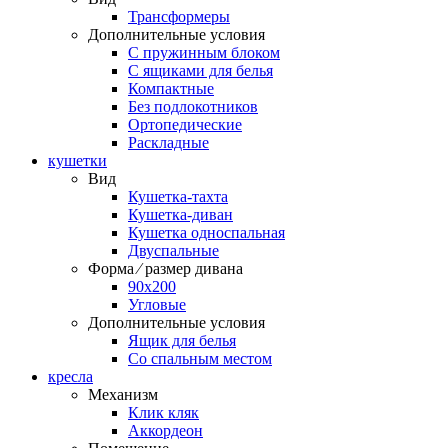
Трансформеры
Дополнительные условия
С пружинным блоком
С ящиками для белья
Компактные
Без подлокотников
Ортопедические
Раскладные
кушетки
Вид
Кушетка-тахта
Кушетка-диван
Кушетка односпальная
Двуспальные
Форма ⁄ размер дивана
90х200
Угловые
Дополнительные условия
Ящик для белья
Со спальным местом
кресла
Механизм
Клик кляк
Аккордеон