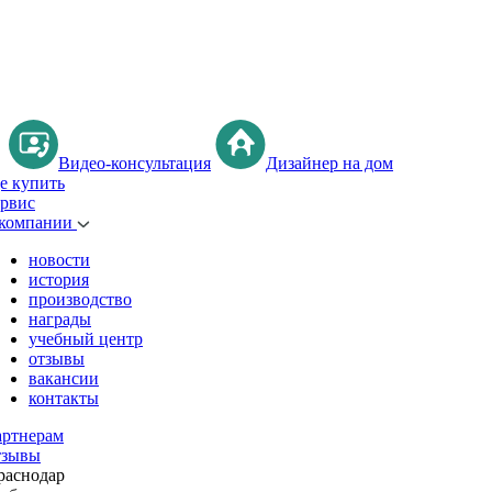
Видео-консультация
Дизайнер на дом
де купить
ервис
 компании
новости
история
производство
награды
учебный центр
отзывы
вакансии
контакты
артнерам
тзывы
раснодар