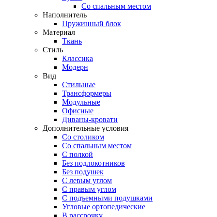
Со спальным местом
Наполнитель
Пружинный блок
Материал
Ткань
Стиль
Классика
Модерн
Вид
Стильные
Трансформеры
Модульные
Офисные
Диваны-кровати
Дополнительные условия
Со столиком
Со спальным местом
С полкой
Без подлокотников
Без подушек
C левым углом
C правым углом
С подъемными подушками
Угловые ортопедические
В рассрочку