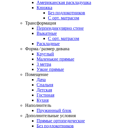
Американская раскладушка
Книжка
Без подлокотников
С орт. матрасом
Трансформация
Перпендикулярно стене
Выкатные
С орт. матрасом
Раскладные
Форма ⁄ размер дивана
Круглый
Маленькие прямые
3 метра
Узкие прямые
Помещение
Дача
Спальня
Детская
Гостиная
Кухня
Наполнитель
Пружинный блок
Дополнительные условия
Прямые ортопедические
Без подлокотников