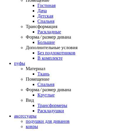
Помещение
Гостиная
Дача
Детская
Спальня
Трансформация
Раскладные
Форма ⁄ размер дивана
Большие
Дополнительные условия
Без подлокотников
В комплекте
пуфы
Материал
Ткань
Помещение
Спальня
Форма ⁄ размер дивана
Круглые
Вид
Трансформеры
Раскладушки
аксессуары
подушки для диванов
ковры