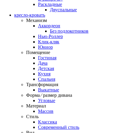
Раскладные
Двуспальные
кресло-кровать
Механизм
Аккордеон
Без подлокотников
Нью-Роллер
Клик-кляк
Юниор
Помещение
Гостиная
Дача
Детская
Кухня
Спальня
Трансформация
Выкатные
Форма ⁄ размер дивана
Угловые
Материал
Массив
Стиль
Классика
Современный стиль
Вид