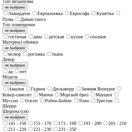
Тип механизма
не выбрано
Аккордеон
Еврокнижка
Еврософа
Кушетка
Пума
Диван-танго
Тип помещения
не выбрано
гостиная
дача
детская
кухня
спальня
Материал обивки
не выбрано
велюр
рогожка
ткань
Декор
не выбрано
да
нет
Модель
не выбрано
Амалия
Гудвин
Дискавери
Зимняя Венеция
Ковер-самолет
Манни
Морской бриз
Моушен
Муссон
Олсен
Робин-Бобин
Тони
Тристан
Шерри
Ширина (см)
не выбрано
141 - 150
151 - 170
171 - 190
191 - 200
201 - 210
211 - 220
221 - 230
231 - 250