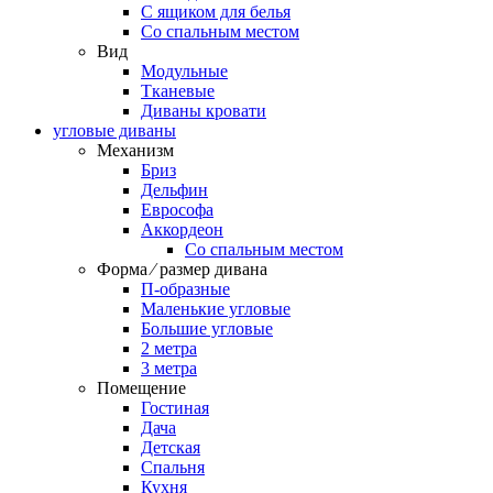
С ящиком для белья
Со спальным местом
Вид
Модульные
Тканевые
Диваны кровати
угловые диваны
Механизм
Бриз
Дельфин
Еврософа
Аккордеон
Со спальным местом
Форма ⁄ размер дивана
П-образные
Маленькие угловые
Большие угловые
2 метра
3 метра
Помещение
Гостиная
Дача
Детская
Спальня
Кухня