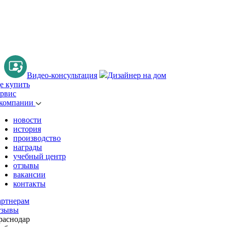
Видео-консультация
Дизайнер на дом
де купить
ервис
 компании
новости
история
производство
награды
учебный центр
отзывы
вакансии
контакты
артнерам
тзывы
раснодар