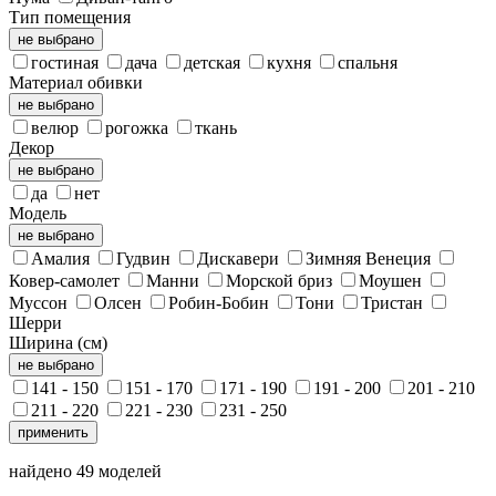
Тип помещения
не выбрано
гостиная
дача
детская
кухня
спальня
Материал обивки
не выбрано
велюр
рогожка
ткань
Декор
не выбрано
да
нет
Модель
не выбрано
Амалия
Гудвин
Дискавери
Зимняя Венеция
Ковер-самолет
Манни
Морской бриз
Моушен
Муссон
Олсен
Робин-Бобин
Тони
Тристан
Шерри
Ширина (см)
не выбрано
141 - 150
151 - 170
171 - 190
191 - 200
201 - 210
211 - 220
221 - 230
231 - 250
применить
найдено
49
моделей