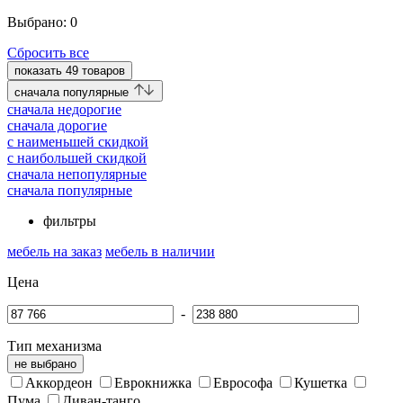
Выбрано:
0
Сбросить все
показать
49
товаров
cначала популярные
cначала недорогие
cначала дорогие
c наименьшей скидкой
c наибольшей скидкой
сначала непопулярные
сначала популярные
фильтры
мебель на заказ
мебель в наличии
Цена
-
Тип механизма
не выбрано
Аккордеон
Еврокнижка
Еврософа
Кушетка
Пума
Диван-танго