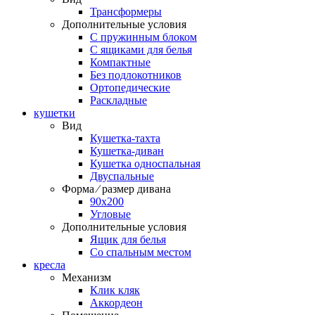
Трансформеры
Дополнительные условия
С пружинным блоком
С ящиками для белья
Компактные
Без подлокотников
Ортопедические
Раскладные
кушетки
Вид
Кушетка-тахта
Кушетка-диван
Кушетка односпальная
Двуспальные
Форма ⁄ размер дивана
90х200
Угловые
Дополнительные условия
Ящик для белья
Со спальным местом
кресла
Механизм
Клик кляк
Аккордеон