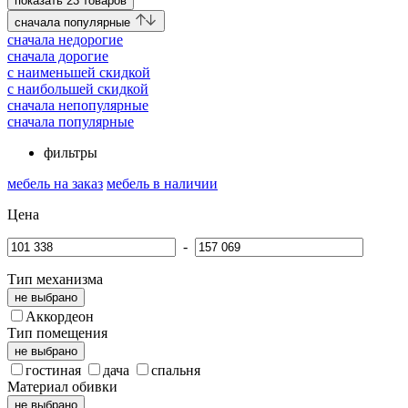
показать
23
товаров
cначала популярные
cначала недорогие
cначала дорогие
c наименьшей скидкой
c наибольшей скидкой
сначала непопулярные
сначала популярные
фильтры
мебель на заказ
мебель в наличии
Цена
-
Тип механизма
не выбрано
Аккордеон
Тип помещения
не выбрано
гостиная
дача
спальня
Материал обивки
не выбрано