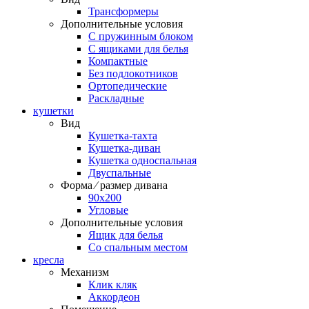
Трансформеры
Дополнительные условия
С пружинным блоком
С ящиками для белья
Компактные
Без подлокотников
Ортопедические
Раскладные
кушетки
Вид
Кушетка-тахта
Кушетка-диван
Кушетка односпальная
Двуспальные
Форма ⁄ размер дивана
90х200
Угловые
Дополнительные условия
Ящик для белья
Со спальным местом
кресла
Механизм
Клик кляк
Аккордеон