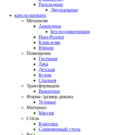
Раскладные
Двуспальные
кресло-кровать
Механизм
Аккордеон
Без подлокотников
Нью-Роллер
Клик-кляк
Юниор
Помещение
Гостиная
Дача
Детская
Кухня
Спальня
Трансформация
Выкатные
Форма ⁄ размер дивана
Угловые
Материал
Массив
Стиль
Классика
Современный стиль
Вид