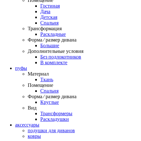
Помещение
Гостиная
Дача
Детская
Спальня
Трансформация
Раскладные
Форма ⁄ размер дивана
Большие
Дополнительные условия
Без подлокотников
В комплекте
пуфы
Материал
Ткань
Помещение
Спальня
Форма ⁄ размер дивана
Круглые
Вид
Трансформеры
Раскладушки
аксессуары
подушки для диванов
ковры