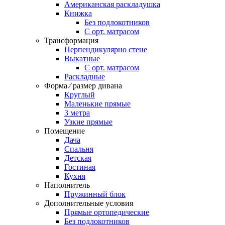
Американская раскладушка
Книжка
Без подлокотников
С орт. матрасом
Трансформация
Перпендикулярно стене
Выкатные
С орт. матрасом
Раскладные
Форма ⁄ размер дивана
Круглый
Маленькие прямые
3 метра
Узкие прямые
Помещение
Дача
Спальня
Детская
Гостиная
Кухня
Наполнитель
Пружинный блок
Дополнительные условия
Прямые ортопедические
Без подлокотников