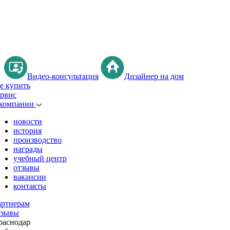
Видео-консультация
Дизайнер на дом
де купить
ервис
 компании
новости
история
производство
награды
учебный центр
отзывы
вакансии
контакты
артнерам
тзывы
раснодар