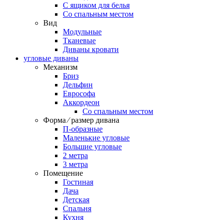
С ящиком для белья
Со спальным местом
Вид
Модульные
Тканевые
Диваны кровати
угловые диваны
Механизм
Бриз
Дельфин
Еврософа
Аккордеон
Со спальным местом
Форма ⁄ размер дивана
П-образные
Маленькие угловые
Большие угловые
2 метра
3 метра
Помещение
Гостиная
Дача
Детская
Спальня
Кухня