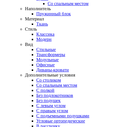
Со спальным местом
Наполнитель
Пружинный блок
Материал
Ткань
Стиль
Классика
Модерн
Вид
Стильные
Трансформеры
Модульные
Офисные
Диваны-кровати
Дополнительные условия
Со столиком
Со спальным местом
С полкой
Без подлокотников
Без подушек
C левым углом
C правым углом
С подъемными подушками
Угловые ортопедические
В рассрочку