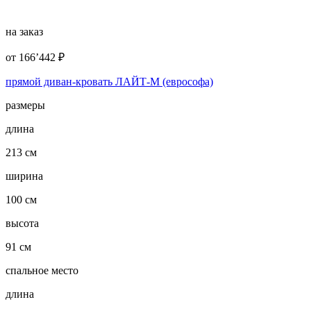
на заказ
от
166’442
₽
прямой диван-кровать ЛАЙТ-М (еврософа)
размеры
длина
213 см
ширина
100 см
высота
91 см
спальное место
длина