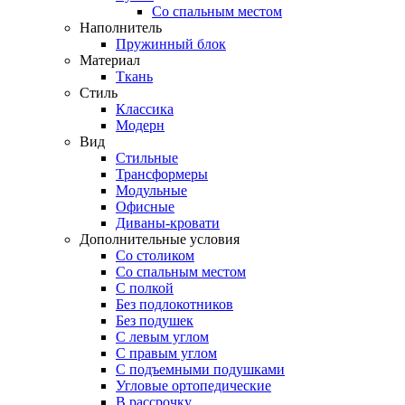
Со спальным местом
Наполнитель
Пружинный блок
Материал
Ткань
Стиль
Классика
Модерн
Вид
Стильные
Трансформеры
Модульные
Офисные
Диваны-кровати
Дополнительные условия
Со столиком
Со спальным местом
С полкой
Без подлокотников
Без подушек
C левым углом
C правым углом
С подъемными подушками
Угловые ортопедические
В рассрочку