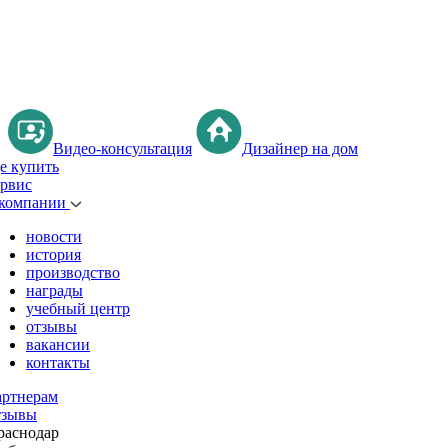
Видео-консультация
Дизайнер на дом
де купить
ервис
 компании
новости
история
производство
награды
учебный центр
отзывы
вакансии
контакты
артнерам
тзывы
раснодар