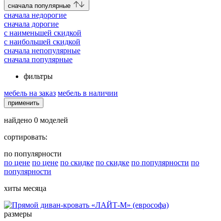
cначала популярные
cначала недорогие
cначала дорогие
c наименьшей скидкой
c наибольшей скидкой
сначала непопулярные
сначала популярные
фильтры
мебель на заказ
мебель в наличии
применить
найдено
0
моделей
сортировать:
по популярности
по цене
по цене
по скидке
по скидке
по популярности
по
популярности
хиты месяца
размеры