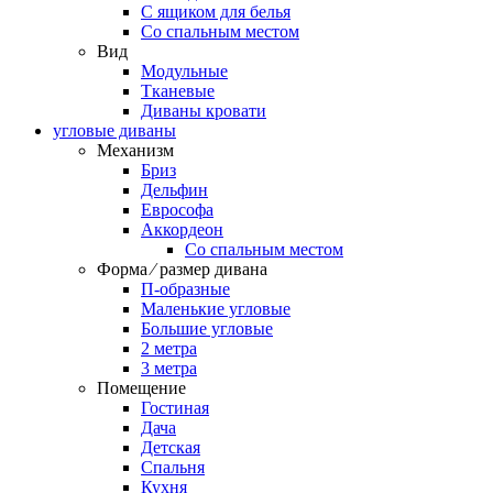
С ящиком для белья
Со спальным местом
Вид
Модульные
Тканевые
Диваны кровати
угловые диваны
Механизм
Бриз
Дельфин
Еврософа
Аккордеон
Со спальным местом
Форма ⁄ размер дивана
П-образные
Маленькие угловые
Большие угловые
2 метра
3 метра
Помещение
Гостиная
Дача
Детская
Спальня
Кухня