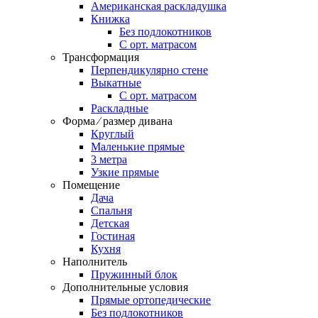
Американская раскладушка
Книжка
Без подлокотников
С орт. матрасом
Трансформация
Перпендикулярно стене
Выкатные
С орт. матрасом
Раскладные
Форма ⁄ размер дивана
Круглый
Маленькие прямые
3 метра
Узкие прямые
Помещение
Дача
Спальня
Детская
Гостиная
Кухня
Наполнитель
Пружинный блок
Дополнительные условия
Прямые ортопедические
Без подлокотников