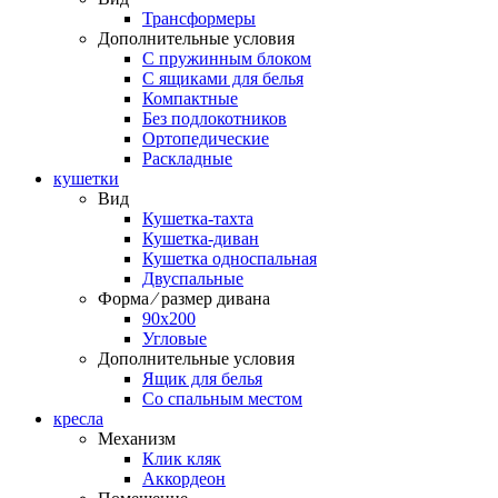
Трансформеры
Дополнительные условия
С пружинным блоком
С ящиками для белья
Компактные
Без подлокотников
Ортопедические
Раскладные
кушетки
Вид
Кушетка-тахта
Кушетка-диван
Кушетка односпальная
Двуспальные
Форма ⁄ размер дивана
90х200
Угловые
Дополнительные условия
Ящик для белья
Со спальным местом
кресла
Механизм
Клик кляк
Аккордеон