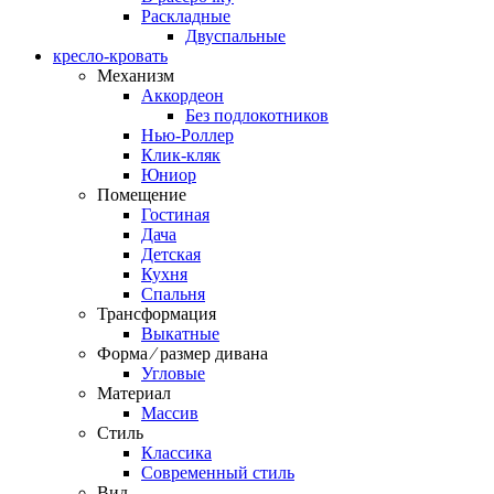
Раскладные
Двуспальные
кресло-кровать
Механизм
Аккордеон
Без подлокотников
Нью-Роллер
Клик-кляк
Юниор
Помещение
Гостиная
Дача
Детская
Кухня
Спальня
Трансформация
Выкатные
Форма ⁄ размер дивана
Угловые
Материал
Массив
Стиль
Классика
Современный стиль
Вид