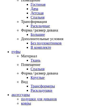
Помещение
Гостиная
Дача
Детская
Спальня
Трансформация
Раскладные
Форма ⁄ размер дивана
Большие
Дополнительные условия
Без подлокотников
В комплекте
пуфы
Материал
Ткань
Помещение
Спальня
Форма ⁄ размер дивана
Круглые
Вид
Трансформеры
Раскладушки
аксессуары
подушки для диванов
ковры