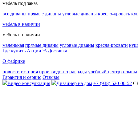
мебель под заказ
все диваны
прямые диваны
угловые диваны
кресло-кровать
ку
мебель в наличии
мебель в наличии
маленькая
прямые диваны
угловые диваны
кресла-кровати
куш
Где купить
Акции %
Доставка
О фабрике
новости
история
производство
награды
учебный центр
отзывы
Гарантия и сервис
Отзывы
Видео-консультация
Дизайнер на дом
+7 (938) 520-06-52
С