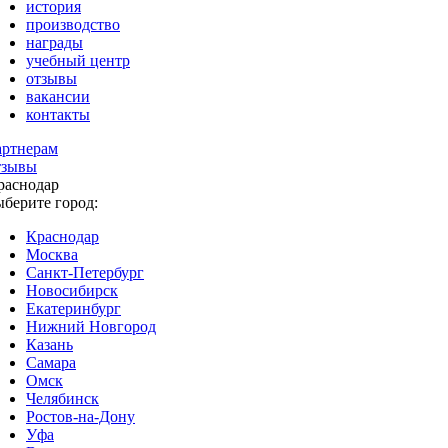
история
производство
награды
учебный центр
отзывы
вакансии
контакты
артнерам
тзывы
раснодар
ыберите город:
Краснодар
Москва
Санкт-Петербург
Новосибирск
Екатеринбург
Нижний Новгород
Казань
Самара
Омск
Челябинск
Ростов-на-Дону
Уфа