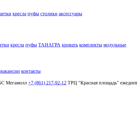
шетки
кресла
пуфы
столики
аксессуары
етки
кресла
пуфы
ТАНАГРА
кровать
комплекты
модульные
вакансии
контакты
БС Мегамолл
+7 (861) 217-92-12
ТРЦ "Красная площадь"
ежеднев