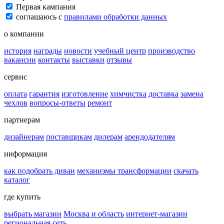
Первая кампания
соглашаюсь с
правилами обработки данных
о компании
история
награды
новости
учебный центр
производство
вакансии
контакты
выставки
отзывы
сервис
оплата
гарантия
изготовление
химчистка
доставка
замена
чехлов
вопросы-ответы
ремонт
партнерам
дизайнерам
поставщикам
дилерам
арендодателям
информация
как подобрать диван
механизмы трансформации
скачать
каталог
где купить
выбрать магазин
Москва и область
интернет-магазин
региональная сеть