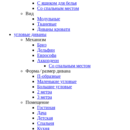
С ящиком для белья
Со спальным местом
Вид
Модульные
Тканевые
Диваны кровати
угловые диваны
Механизм
Бриз
Дельфин
Еврософа
Аккордеон
Со спальным местом
Форма ⁄ размер дивана
П-образные
Маленькие угловые
Большие угловые
2 метра
3 метра
Помещение
Гостиная
Дача
Детская
Спальня
Кухня