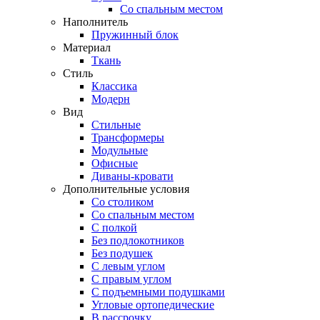
Со спальным местом
Наполнитель
Пружинный блок
Материал
Ткань
Стиль
Классика
Модерн
Вид
Стильные
Трансформеры
Модульные
Офисные
Диваны-кровати
Дополнительные условия
Со столиком
Со спальным местом
С полкой
Без подлокотников
Без подушек
C левым углом
C правым углом
С подъемными подушками
Угловые ортопедические
В рассрочку