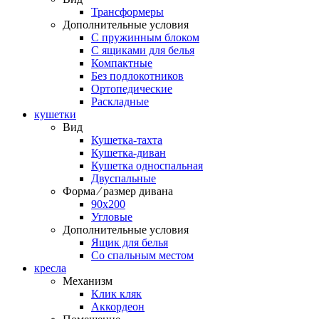
Трансформеры
Дополнительные условия
С пружинным блоком
С ящиками для белья
Компактные
Без подлокотников
Ортопедические
Раскладные
кушетки
Вид
Кушетка-тахта
Кушетка-диван
Кушетка односпальная
Двуспальные
Форма ⁄ размер дивана
90х200
Угловые
Дополнительные условия
Ящик для белья
Со спальным местом
кресла
Механизм
Клик кляк
Аккордеон