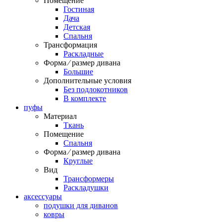
Помещение
Гостиная
Дача
Детская
Спальня
Трансформация
Раскладные
Форма ⁄ размер дивана
Большие
Дополнительные условия
Без подлокотников
В комплекте
пуфы
Материал
Ткань
Помещение
Спальня
Форма ⁄ размер дивана
Круглые
Вид
Трансформеры
Раскладушки
аксессуары
подушки для диванов
ковры