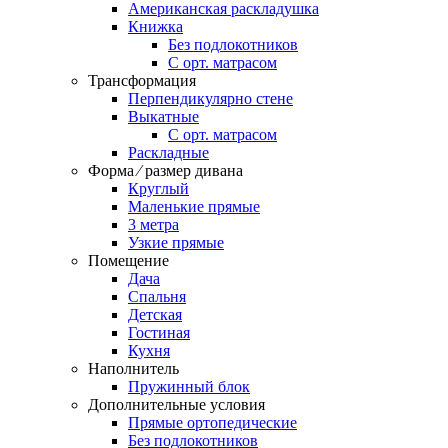
Американская раскладушка
Книжка
Без подлокотников
С орт. матрасом
Трансформация
Перпендикулярно стене
Выкатные
С орт. матрасом
Раскладные
Форма ⁄ размер дивана
Круглый
Маленькие прямые
3 метра
Узкие прямые
Помещение
Дача
Спальня
Детская
Гостиная
Кухня
Наполнитель
Пружинный блок
Дополнительные условия
Прямые ортопедические
Без подлокотников