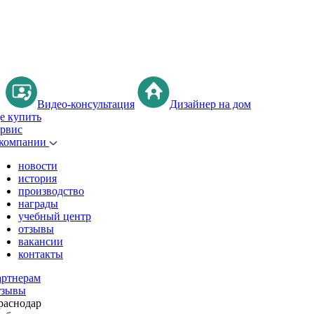
Видео-консультация
Дизайнер на дом
де купить
ервис
 компании
новости
история
производство
награды
учебный центр
отзывы
вакансии
контакты
артнерам
тзывы
раснодар