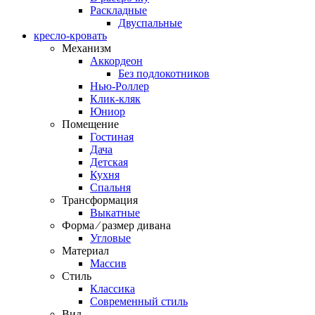
Раскладные
Двуспальные
кресло-кровать
Механизм
Аккордеон
Без подлокотников
Нью-Роллер
Клик-кляк
Юниор
Помещение
Гостиная
Дача
Детская
Кухня
Спальня
Трансформация
Выкатные
Форма ⁄ размер дивана
Угловые
Материал
Массив
Стиль
Классика
Современный стиль
Вид