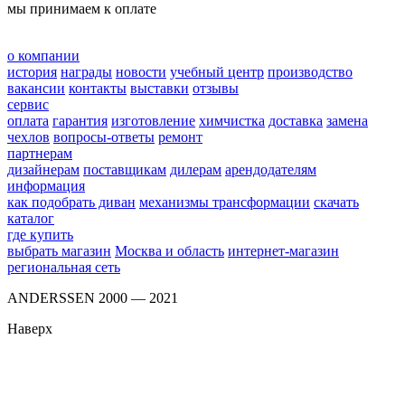
мы принимаем к оплате
о компании
история
награды
новости
учебный центр
производство
вакансии
контакты
выставки
отзывы
сервис
оплата
гарантия
изготовление
химчистка
доставка
замена
чехлов
вопросы-ответы
ремонт
партнерам
дизайнерам
поставщикам
дилерам
арендодателям
информация
как подобрать диван
механизмы трансформации
скачать
каталог
где купить
выбрать магазин
Москва и область
интернет-магазин
региональная сеть
ANDERSSEN 2000 — 2021
Наверх