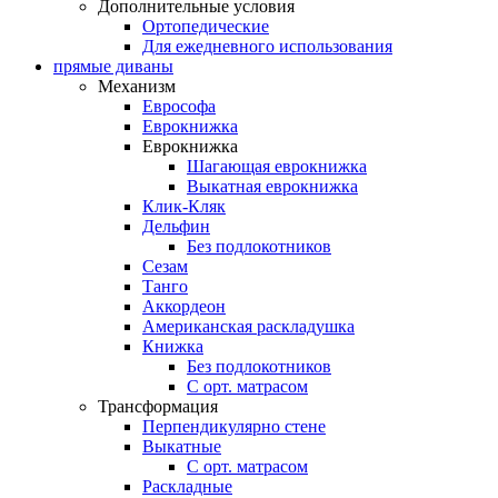
Дополнительные условия
Ортопедические
Для ежедневного использования
прямые диваны
Механизм
Еврософа
Еврокнижка
Еврокнижка
Шагающая еврокнижка
Выкатная еврокнижка
Клик-Кляк
Дельфин
Без подлокотников
Сезам
Танго
Аккордеон
Американская раскладушка
Книжка
Без подлокотников
С орт. матрасом
Трансформация
Перпендикулярно стене
Выкатные
С орт. матрасом
Раскладные