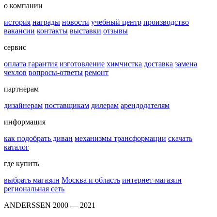
о компании
история
награды
новости
учебный центр
производство
вакансии
контакты
выставки
отзывы
сервис
оплата
гарантия
изготовление
химчистка
доставка
замена
чехлов
вопросы-ответы
ремонт
партнерам
дизайнерам
поставщикам
дилерам
арендодателям
информация
как подобрать диван
механизмы трансформации
скачать
каталог
где купить
выбрать магазин
Москва и область
интернет-магазин
региональная сеть
ANDERSSEN 2000 — 2021