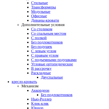
Стильные
Трансформеры
Модульные
Офисные
Диваны-кровати
Дополнительные условия
Со столиком
Со спальным местом
С полкой
Без подлокотников
Без подушек
C левым углом
C правым углом
С подъемными подушками
Угловые ортопедические
В рассрочку
Раскладные
Двуспальные
кресло-кровать
Механизм
Аккордеон
Без подлокотников
Нью-Роллер
Клик-кляк
Юниор