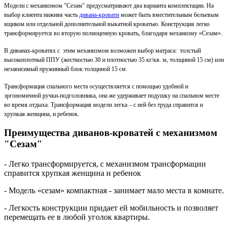
Модели с механизмом "Сезам" предусматривают два варианта комплектации. На
выбор клиента нижняя часть
дивана-кровати
может быть вместительным бельевым
ящиком или отдельной дополнительной выкатной кроватью. Конструкция легко
трансформируется во вторую полноценную кровать, благодаря механизму «Сезам».
В диванах-кроватях с этим механизмом возможен выбор матраса: т
олстый
высокоплотный ППУ (жесткостью 30 и плотностью 35 кг/кв. м, толщиной 15 см) или
н
езависимый пружинный блок толщиной 15 см.
Трансформация спального места осуществляется с помощью удобной и
эргономичной ручки-подголовника, она же удерживает подушку на спальном месте
во время отдыха. Трансформация модели легка – с ней без труда справится и
хрупкая женщина, и ребенок.
Преимущества диванов-кроватей с механизмом
"Сезам"
- Легко трансформируется, с механизмом трансформации
справится хрупкая женщина и ребенок
- Модель «сезам» компактная - занимает мало места в комнате.
- Легкость конструкции придает ей мобильность и позволяет
перемещать ее в любой уголок квартиры.