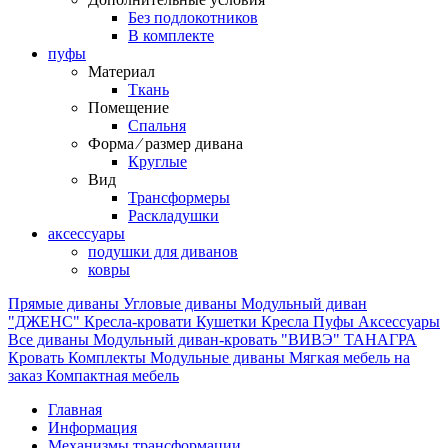
Без подлокотников
В комплекте
пуфы
Материал
Ткань
Помещение
Спальня
Форма ⁄ размер дивана
Круглые
Вид
Трансформеры
Раскладушки
аксессуары
подушки для диванов
ковры
Прямые диваны
Угловые диваны
Модульный диван
"ДЖЕНС"
Кресла-кровати
Кушетки
Кресла
Пуфы
Аксессуары
Все диваны
Модульный диван-кровать "ВИВЭ"
ТАНАГРА
Кровать
Комплекты
Модульные диваны
Мягкая мебель на
заказ
Компактная мебель
Главная
Информация
Механизмы трансформации