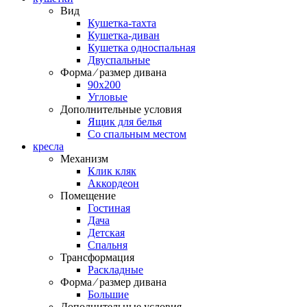
Вид
Кушетка-тахта
Кушетка-диван
Кушетка односпальная
Двуспальные
Форма ⁄ размер дивана
90х200
Угловые
Дополнительные условия
Ящик для белья
Со спальным местом
кресла
Механизм
Клик кляк
Аккордеон
Помещение
Гостиная
Дача
Детская
Спальня
Трансформация
Раскладные
Форма ⁄ размер дивана
Большие
Дополнительные условия