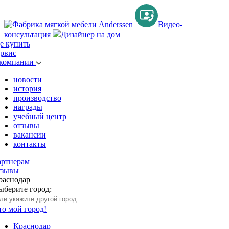
Видео-
консультация
Дизайнер на дом
де купить
ервис
 компании
новости
история
производство
награды
учебный центр
отзывы
вакансии
контакты
артнерам
тзывы
раснодар
ыберите город:
то мой город!
Краснодар