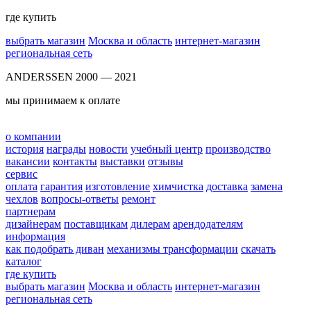
где купить
выбрать магазин
Москва и область
интернет-магазин
региональная сеть
ANDERSSEN 2000 — 2021
мы принимаем к оплате
о компании
история
награды
новости
учебный центр
производство
вакансии
контакты
выставки
отзывы
сервис
оплата
гарантия
изготовление
химчистка
доставка
замена
чехлов
вопросы-ответы
ремонт
партнерам
дизайнерам
поставщикам
дилерам
арендодателям
информация
как подобрать диван
механизмы трансформации
скачать
каталог
где купить
выбрать магазин
Москва и область
интернет-магазин
региональная сеть