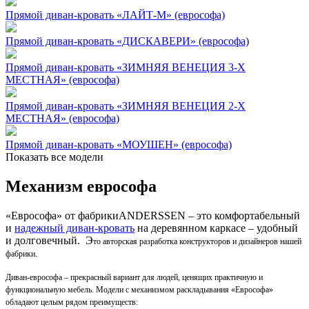
Прямой диван-кровать «ЛАЙТ-М» (еврософа)
Прямой диван-кровать «ДИСКАВЕРИ» (еврософа)
Прямой диван-кровать «ЗИМНЯЯ ВЕНЕЦИЯ 3-Х
МЕСТНАЯ» (еврософа)
Прямой диван-кровать «ЗИМНЯЯ ВЕНЕЦИЯ 2-Х
МЕСТНАЯ» (еврософа)
Прямой диван-кровать «МОУШЕН» (еврософа)
Показать все модели
Механизм еврософа
«Еврософа» от фабрики
ANDERSSEN
– это комфортабельный
и
надежный диван-кровать
на деревянном каркасе – удобный
и долговечный. Э
то авторская разработка конструкторов и дизайнеров нашей
фабрики.
Диван-еврософа
– прекрасный вариант для людей, ценящих практичную и
функциональную мебель. Модели с механизмом раскладывания «Еврософа»
обладают целым рядом преимуществ: