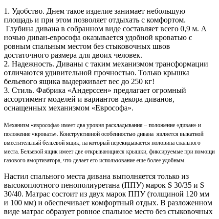
1.
Удобство.
Днем такое изделие занимает небольшую
площадь и при этом позволяет отдыхать с комфортом.
Глубина дивана в собранном виде составляет всего 0,9 м. А
ночью диван-еврософа оказывается удобной кроватью с
ровным спальным местом без стыковочных швов
достаточного размера для двоих человек.
2.
Надежность.
Диваны с таким механизмом трансформации
отличаются удивительной прочностью. Только крышка
бельевого ящика выдерживает вес до 250 кг!
3.
Стиль.
Фабрика «Андерссен» предлагает огромный
ассортимент моделей и вариантов декора диванов,
оснащенных механизмом «Еврософа».
Механизм «еврософа» имеет два уровня раскладывания – положение «диван» и
положение «кровать».
Конструктивной особенностью дивана является выкатной
вместительный бельевой ящик, на который перекидывается половина спального
места. Бельевой ящик имеет две открывающиеся крышки, фиксируемые при помощи
газового амортизатора, что делает его использование еще более удобным.
Настил спального места дивана выполняется только из
высокоплотного пенополиуретана (ППУ) марок S 30/35 и S
30/40. Матрас состоит из двух марок ППУ (толщиной 120 мм
и 100 мм) и обеспечивает комфортный отдых. В разложенном
виде матрас образует ровное спальное место без стыковочных