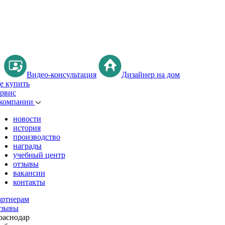
Видео-консультация
Дизайнер на дом
де купить
ервис
 компании
новости
история
производство
награды
учебный центр
отзывы
вакансии
контакты
артнерам
тзывы
раснодар