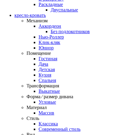
Раскладные
Двуспальные
кресло-кровать
Механизм
Аккордеон
Без подлокотников
Нью-Роллер
Клик-кляк
Юниор
Помещение
Гостиная
Дача
Детская
Кухня
Спальня
Трансформация
Выкатные
Форма ⁄ размер дивана
Угловые
Материал
Массив
Стиль
Классика
Современный стиль
Вид