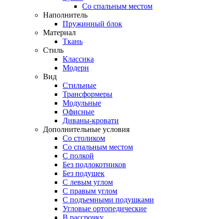
Со спальным местом
Наполнитель
Пружинный блок
Материал
Ткань
Стиль
Классика
Модерн
Вид
Стильные
Трансформеры
Модульные
Офисные
Диваны-кровати
Дополнительные условия
Со столиком
Со спальным местом
С полкой
Без подлокотников
Без подушек
C левым углом
C правым углом
С подъемными подушками
Угловые ортопедические
В рассрочку