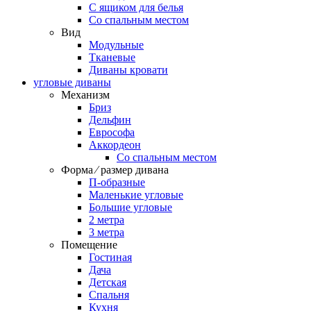
С ящиком для белья
Со спальным местом
Вид
Модульные
Тканевые
Диваны кровати
угловые диваны
Механизм
Бриз
Дельфин
Еврософа
Аккордеон
Со спальным местом
Форма ⁄ размер дивана
П-образные
Маленькие угловые
Большие угловые
2 метра
3 метра
Помещение
Гостиная
Дача
Детская
Спальня
Кухня