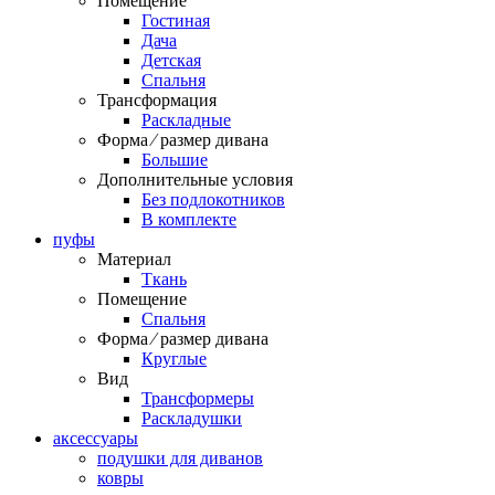
Помещение
Гостиная
Дача
Детская
Спальня
Трансформация
Раскладные
Форма ⁄ размер дивана
Большие
Дополнительные условия
Без подлокотников
В комплекте
пуфы
Материал
Ткань
Помещение
Спальня
Форма ⁄ размер дивана
Круглые
Вид
Трансформеры
Раскладушки
аксессуары
подушки для диванов
ковры