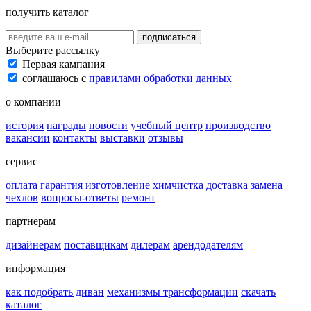
получить каталог
подписаться
Выберите рассылку
Первая кампания
соглашаюсь с
правилами обработки данных
о компании
история
награды
новости
учебный центр
производство
вакансии
контакты
выставки
отзывы
сервис
оплата
гарантия
изготовление
химчистка
доставка
замена
чехлов
вопросы-ответы
ремонт
партнерам
дизайнерам
поставщикам
дилерам
арендодателям
информация
как подобрать диван
механизмы трансформации
скачать
каталог