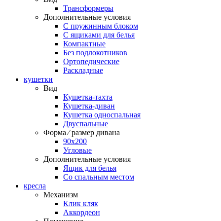
Трансформеры
Дополнительные условия
С пружинным блоком
С ящиками для белья
Компактные
Без подлокотников
Ортопедические
Раскладные
кушетки
Вид
Кушетка-тахта
Кушетка-диван
Кушетка односпальная
Двуспальные
Форма ⁄ размер дивана
90х200
Угловые
Дополнительные условия
Ящик для белья
Со спальным местом
кресла
Механизм
Клик кляк
Аккордеон