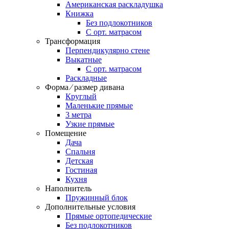
Американская раскладушка
Книжка
Без подлокотников
С орт. матрасом
Трансформация
Перпендикулярно стене
Выкатные
С орт. матрасом
Раскладные
Форма ⁄ размер дивана
Круглый
Маленькие прямые
3 метра
Узкие прямые
Помещение
Дача
Спальня
Детская
Гостиная
Кухня
Наполнитель
Пружинный блок
Дополнительные условия
Прямые ортопедические
Без подлокотников