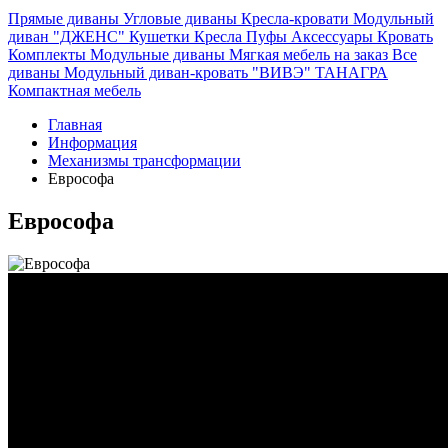
Прямые диваны
Угловые диваны
Кресла-кровати
Модульный
диван "ДЖЕНС"
Кушетки
Кресла
Пуфы
Аксессуары
Кровать
Комплекты
Модульные диваны
Мягкая мебель на заказ
Все
диваны
Модульный диван-кровать "ВИВЭ"
ТАНАГРА
Компактная мебель
Главная
Информация
Механизмы трансформации
Еврософа
Еврософа