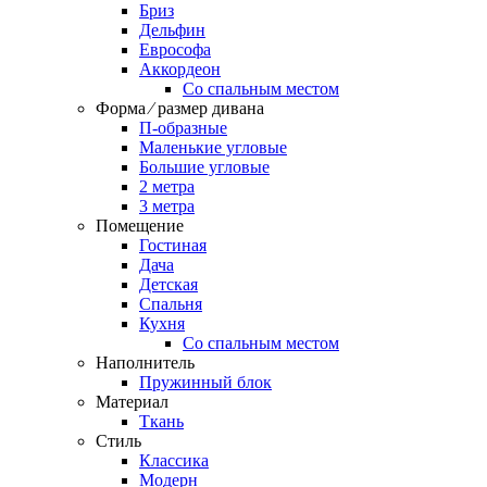
Бриз
Дельфин
Еврософа
Аккордеон
Со спальным местом
Форма ⁄ размер дивана
П-образные
Маленькие угловые
Большие угловые
2 метра
3 метра
Помещение
Гостиная
Дача
Детская
Спальня
Кухня
Со спальным местом
Наполнитель
Пружинный блок
Материал
Ткань
Стиль
Классика
Модерн