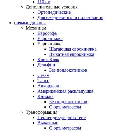
110 см
Дополнительные условия
Ортопедические
Для ежедневного использования
прямые диваны
Механизм
Еврософа
Еврокнижка
Еврокнижка
Шагающая еврокнижка
Выкатная еврокнижка
Клик-Кляк
Дельфин
Без подлокотников
Сезам
Танго
Аккордеон
Американская раскладушка
Книжка
Без подлокотников
С орт. матрасом
Трансформация
Перпендикулярно стене
Выкатные
С орт. матрасом