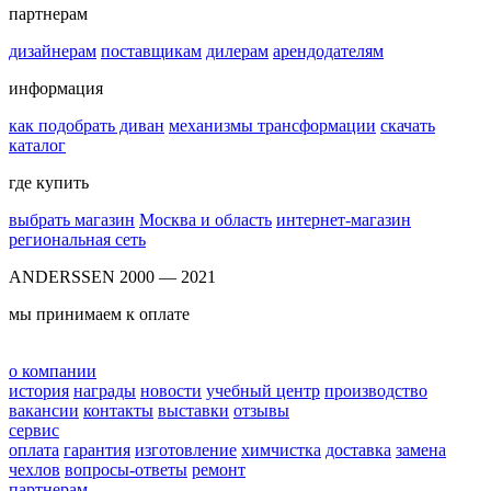
партнерам
дизайнерам
поставщикам
дилерам
арендодателям
информация
как подобрать диван
механизмы трансформации
скачать
каталог
где купить
выбрать магазин
Москва и область
интернет-магазин
региональная сеть
ANDERSSEN 2000 — 2021
мы принимаем к оплате
о компании
история
награды
новости
учебный центр
производство
вакансии
контакты
выставки
отзывы
сервис
оплата
гарантия
изготовление
химчистка
доставка
замена
чехлов
вопросы-ответы
ремонт
партнерам