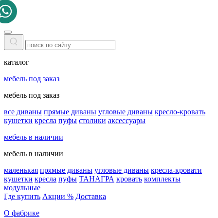
каталог
мебель под заказ
мебель под заказ
все диваны
прямые диваны
угловые диваны
кресло-кровать
кушетки
кресла
пуфы
столики
аксессуары
мебель в наличии
мебель в наличии
маленькая
прямые диваны
угловые диваны
кресла-кровати
кушетки
кресла
пуфы
ТАНАГРА
кровать
комплекты
модульные
Где купить
Акции %
Доставка
О фабрике