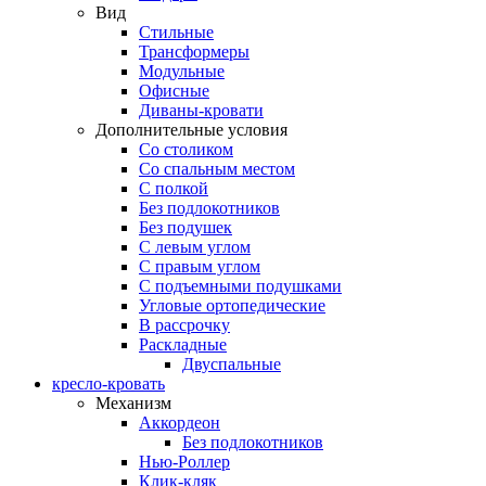
Вид
Стильные
Трансформеры
Модульные
Офисные
Диваны-кровати
Дополнительные условия
Со столиком
Со спальным местом
С полкой
Без подлокотников
Без подушек
C левым углом
C правым углом
С подъемными подушками
Угловые ортопедические
В рассрочку
Раскладные
Двуспальные
кресло-кровать
Механизм
Аккордеон
Без подлокотников
Нью-Роллер
Клик-кляк