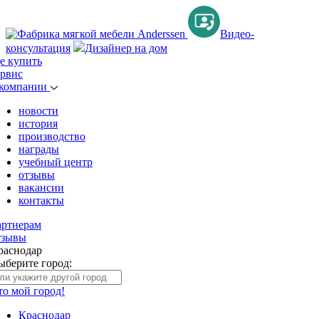
Видео-
консультация
Дизайнер на дом
де купить
ервис
 компании
новости
история
производство
награды
учебный центр
отзывы
вакансии
контакты
артнерам
тзывы
раснодар
ыберите город:
то мой город!
Краснодар