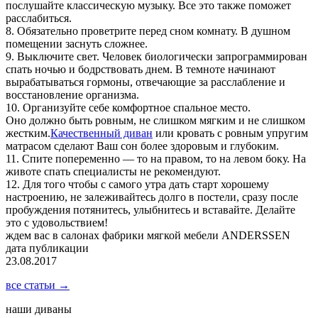
послушайте классическую музыку. Все это также поможет
расслабиться.
8. Обязательно проветрите перед сном комнату. В душном
помещении заснуть сложнее.
9. Выключите свет. Человек биологически запрограммирован
спать ночью и бодрствовать днем. В темноте начинают
вырабатываться гормоны, отвечающие за расслабление и
восстановление организма.
10. Организуйте себе комфортное спальное место.
Оно должно быть ровным, не слишком мягким и не слишком
жестким.
Качественный диван
или кровать с ровным упругим
матрасом сделают Ваш сон более здоровым и глубоким.
11. Спите попеременно — то на правом, то на левом боку. На
животе спать специалисты не рекомендуют.
12. Для того чтобы с самого утра дать старт хорошему
настроению, не залеживайтесь долго в постели, сразу после
пробуждения потянитесь, улыбнитесь и вставайте. Делайте
это с удовольствием!
ждем вас в салонах фабрики мягкой мебели ANDERSSEN
дата публикации
23.08.2017
все статьи →
наши диваны