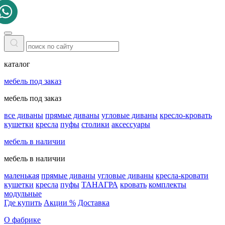
каталог
мебель под заказ
мебель под заказ
все диваны
прямые диваны
угловые диваны
кресло-кровать
кушетки
кресла
пуфы
столики
аксессуары
мебель в наличии
мебель в наличии
маленькая
прямые диваны
угловые диваны
кресла-кровати
кушетки
кресла
пуфы
ТАНАГРА
кровать
комплекты
модульные
Где купить
Акции %
Доставка
О фабрике