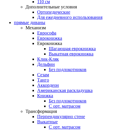
110 см
Дополнительные условия
Ортопедические
Для ежедневного использования
прямые диваны
Механизм
Еврософа
Еврокнижка
Еврокнижка
Шагающая еврокнижка
Выкатная еврокнижка
Клик-Кляк
Дельфин
Без подлокотников
Сезам
Танго
Аккордеон
Американская раскладушка
Книжка
Без подлокотников
С орт. матрасом
Трансформация
Перпендикулярно стене
Выкатные
С орт. матрасом