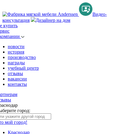
Видео-
консультация
Дизайнер на дом
де купить
ервис
 компании
новости
история
производство
награды
учебный центр
отзывы
вакансии
контакты
артнерам
тзывы
раснодар
ыберите город:
то мой город!
Краснодар