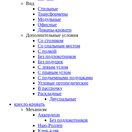
Вид
Стильные
Трансформеры
Модульные
Офисные
Диваны-кровати
Дополнительные условия
Со столиком
Со спальным местом
С полкой
Без подлокотников
Без подушек
C левым углом
C правым углом
С подъемными подушками
Угловые ортопедические
В рассрочку
Раскладные
Двуспальные
кресло-кровать
Механизм
Аккордеон
Без подлокотников
Нью-Роллер
Клик-кляк