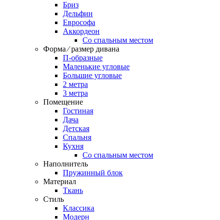
Бриз
Дельфин
Еврософа
Аккордеон
Со спальным местом
Форма ⁄ размер дивана
П-образные
Маленькие угловые
Большие угловые
2 метра
3 метра
Помещение
Гостиная
Дача
Детская
Спальня
Кухня
Со спальным местом
Наполнитель
Пружинный блок
Материал
Ткань
Стиль
Классика
Модерн