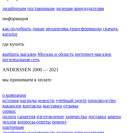
дизайнерам
поставщикам
дилерам
арендодателям
информация
как подобрать диван
механизмы трансформации
скачать
каталог
где купить
выбрать магазин
Москва и область
интернет-магазин
региональная сеть
ANDERSSEN 2000 — 2021
мы принимаем к оплате
о компании
история
награды
новости
учебный центр
производство
вакансии
контакты
выставки
отзывы
сервис
оплата
гарантия
изготовление
химчистка
доставка
замена
чехлов
вопросы-ответы
ремонт
партнерам
дизайнерам
поставщикам
дилерам
арендодателям