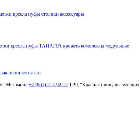
шетки
кресла
пуфы
столики
аксессуары
етки
кресла
пуфы
ТАНАГРА
кровать
комплекты
модульные
вакансии
контакты
БС Мегамолл
+7 (861) 217-92-12
ТРЦ "Красная площадь"
ежеднев