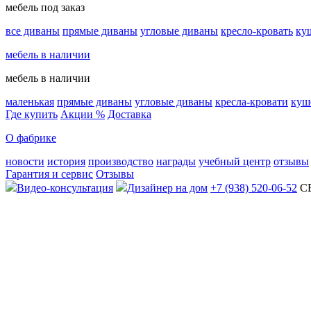
мебель под заказ
все диваны
прямые диваны
угловые диваны
кресло-кровать
ку
мебель в наличии
мебель в наличии
маленькая
прямые диваны
угловые диваны
кресла-кровати
куш
Где купить
Акции %
Доставка
О фабрике
новости
история
производство
награды
учебный центр
отзывы
Гарантия и сервис
Отзывы
Видео-консультация
Дизайнер на дом
+7 (938) 520-06-52
С