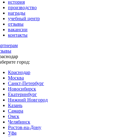
история
производство
награды
учебный центр
отзывы
вакансии
контакты
артнерам
тзывы
раснодар
ыберите город:
Краснодар
Москва
Санкт-Петербург
Новосибирск
Екатеринбург
Нижний Новгород
Казань
Самара
Омск
Челябинск
Ростов-на-Дону
Уфа