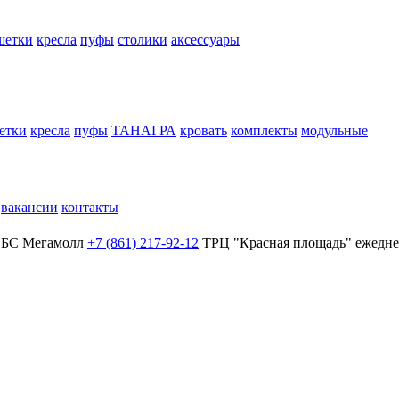
шетки
кресла
пуфы
столики
аксессуары
етки
кресла
пуфы
ТАНАГРА
кровать
комплекты
модульные
вакансии
контакты
БС Мегамолл
+7 (861) 217-92-12
ТРЦ "Красная площадь"
ежедне