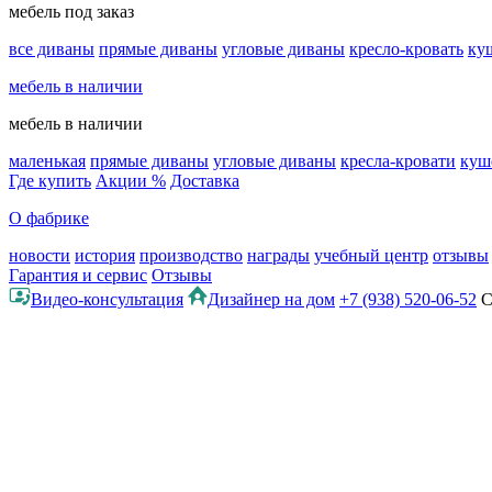
мебель под заказ
все диваны
прямые диваны
угловые диваны
кресло-кровать
ку
мебель в наличии
мебель в наличии
маленькая
прямые диваны
угловые диваны
кресла-кровати
куш
Где купить
Акции %
Доставка
О фабрике
новости
история
производство
награды
учебный центр
отзывы
Гарантия и сервис
Отзывы
Видео-консультация
Дизайнер на дом
+7 (938) 520-06-52
С