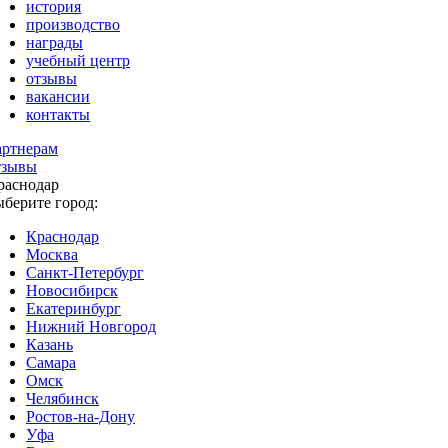
история
производство
награды
учебный центр
отзывы
вакансии
контакты
артнерам
тзывы
раснодар
ыберите город:
Краснодар
Москва
Санкт-Петербург
Новосибирск
Екатеринбург
Нижний Новгород
Казань
Самара
Омск
Челябинск
Ростов-на-Дону
Уфа