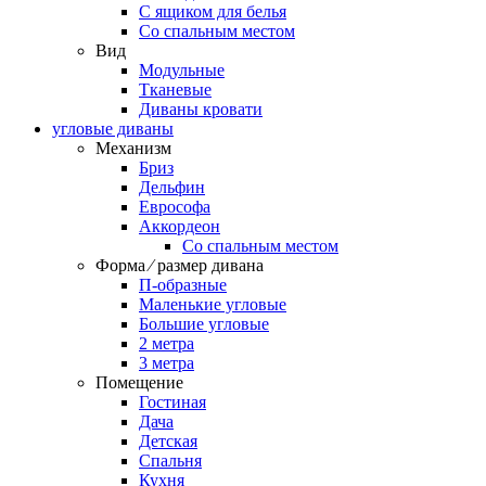
С ящиком для белья
Со спальным местом
Вид
Модульные
Тканевые
Диваны кровати
угловые диваны
Механизм
Бриз
Дельфин
Еврософа
Аккордеон
Со спальным местом
Форма ⁄ размер дивана
П-образные
Маленькие угловые
Большие угловые
2 метра
3 метра
Помещение
Гостиная
Дача
Детская
Спальня
Кухня