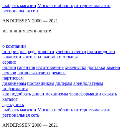
выбрать магазин
Москва и область
интернет-магазин
региональная сеть
ANDERSSEN 2000 — 2021
мы принимаем к оплате
о компании
история
награды
новости
учебный центр
производство
вакансии
контакты
выставки
отзывы
сервис
оплата
гарантия
изготовление
химчистка
доставка
замена
чехлов
вопросы-ответы
ремонт
партнерам
дизайнерам
поставщикам
дилерам
арендодателям
информация
как подобрать диван
механизмы трансформации
скачать
каталог
где купить
выбрать магазин
Москва и область
интернет-магазин
региональная сеть
ANDERSSEN 2000 — 2021