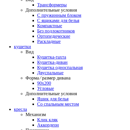
Трансформеры
Дополнительные условия
С пружинным блоком
С ящиками для белья
Компактные
Без подлокотников
Ортопедические
Раскладные
кушетки
Вид
Кушетка-тахта
Кушетка-диван
Кушетка односпальная
Двуспальные
Форма ⁄ размер дивана
90х200
Угловые
Дополнительные условия
Ящик для белья
Со спальным местом
кресла
Механизм
Клик кляк
Аккордеон