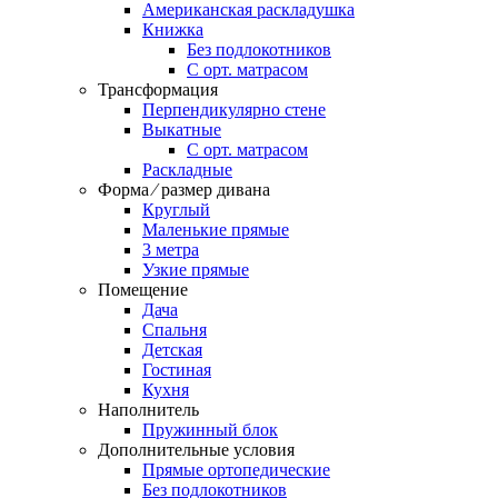
Американская раскладушка
Книжка
Без подлокотников
С орт. матрасом
Трансформация
Перпендикулярно стене
Выкатные
С орт. матрасом
Раскладные
Форма ⁄ размер дивана
Круглый
Маленькие прямые
3 метра
Узкие прямые
Помещение
Дача
Спальня
Детская
Гостиная
Кухня
Наполнитель
Пружинный блок
Дополнительные условия
Прямые ортопедические
Без подлокотников