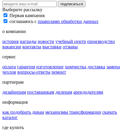
подписаться
Выберите рассылку
Первая кампания
соглашаюсь с
правилами обработки данных
о компании
история
награды
новости
учебный центр
производство
вакансии
контакты
выставки
отзывы
сервис
оплата
гарантия
изготовление
химчистка
доставка
замена
чехлов
вопросы-ответы
ремонт
партнерам
дизайнерам
поставщикам
дилерам
арендодателям
информация
как подобрать диван
механизмы трансформации
скачать
каталог
где купить