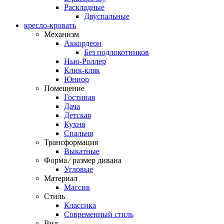
Раскладные
Двуспальные
кресло-кровать
Механизм
Аккордеон
Без подлокотников
Нью-Роллер
Клик-кляк
Юниор
Помещение
Гостиная
Дача
Детская
Кухня
Спальня
Трансформация
Выкатные
Форма ⁄ размер дивана
Угловые
Материал
Массив
Стиль
Классика
Современный стиль
Вид