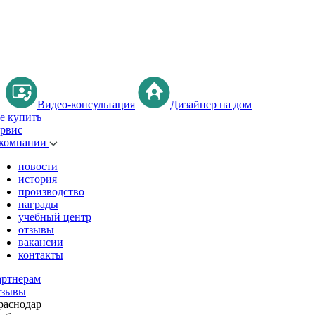
Видео-консультация
Дизайнер на дом
де купить
ервис
 компании
новости
история
производство
награды
учебный центр
отзывы
вакансии
контакты
артнерам
тзывы
раснодар