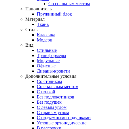
Со спальным местом
Наполнитель
Пружинный блок
Материал
Ткань
Стиль
Классика
Модерн
Вид
Стильные
Трансформеры
Модульные
Офисные
Диваны-кровати
Дополнительные условия
Со столиком
Со спальным местом
С полкой
Без подлокотников
Без подушек
C левым углом
C правым углом
С подъемными подушками
Угловые ортопедические
В рассрочку