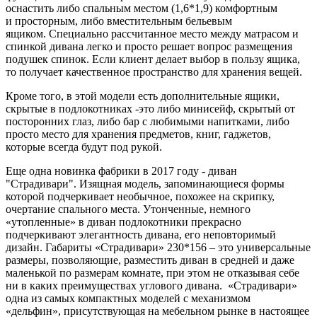
оснастить либо спальным местом (1,6*1,9) комфортным
и просторным, либо вместительным бельевым
ящиком. Специально рассчитанное место между матрасом и
спинкой дивана легко и просто решает вопрос размещения
подушек спинок. Если клиент делает выбор в пользу ящика,
то получает качественное пространство для хранения вещей.
Кроме того, в этой модели есть дополнительные ящики,
скрытые в подлокотниках -это либо минисейф, скрытый от
посторонних глаз, либо бар с любимыми напитками, либо
просто место для хранения предметов, книг, гаджетов,
которые всегда будут под рукой.
Еще одна новинка фабрики в 2017 году - диван
"Страдивари". Изящная модель, запоминающиеся формы
которой подчеркивает необычное, похожее на скрипку,
очертание спального места. Утонченные, немного
«утопленные» в диван подлокотники прекрасно
подчеркивают элегантность дивана, его неповторимый
дизайн. Габариты «Страдивари» 230*156 – это универсальные
размеры, позволяющие, разместить диван в средней и даже
маленькой по размерам комнате, при этом не отказывая себе
ни в каких преимуществах углового дивана. «Страдивари»
одна из самых компактных моделей с механизмом
«дельфин», присутствующая на мебельном рынке в настоящее