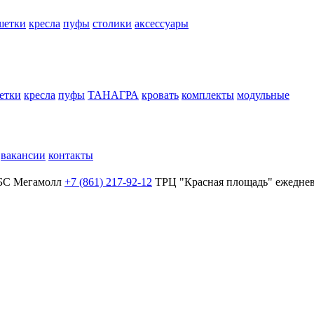
шетки
кресла
пуфы
столики
аксессуары
етки
кресла
пуфы
ТАНАГРА
кровать
комплекты
модульные
вакансии
контакты
БС Мегамолл
+7 (861) 217-92-12
ТРЦ "Красная площадь"
ежеднев