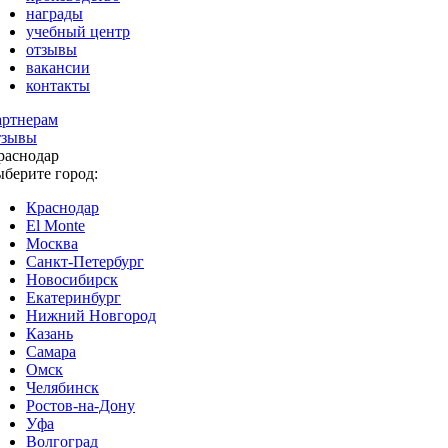
награды
учебный центр
отзывы
вакансии
контакты
артнерам
тзывы
раснодар
ыберите город:
Краснодар
El Monte
Москва
Санкт-Петербург
Новосибирск
Екатеринбург
Нижний Новгород
Казань
Самара
Омск
Челябинск
Ростов-на-Дону
Уфа
Волгоград