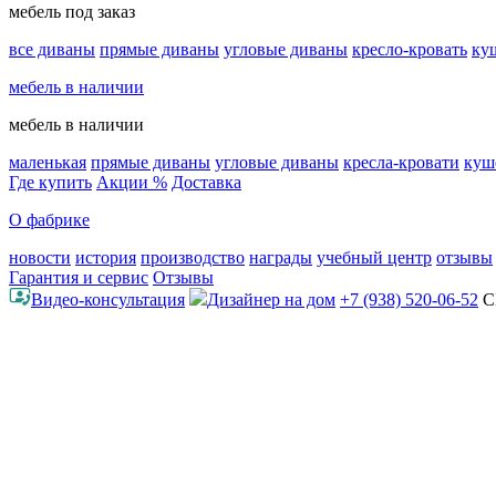
мебель под заказ
все диваны
прямые диваны
угловые диваны
кресло-кровать
ку
мебель в наличии
мебель в наличии
маленькая
прямые диваны
угловые диваны
кресла-кровати
куш
Где купить
Акции %
Доставка
О фабрике
новости
история
производство
награды
учебный центр
отзывы
Гарантия и сервис
Отзывы
Видео-консультация
Дизайнер на дом
+7 (938) 520-06-52
С