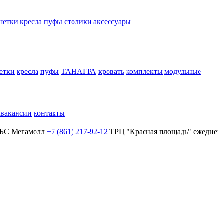
шетки
кресла
пуфы
столики
аксессуары
етки
кресла
пуфы
ТАНАГРА
кровать
комплекты
модульные
вакансии
контакты
БС Мегамолл
+7 (861) 217-92-12
ТРЦ "Красная площадь"
ежеднев