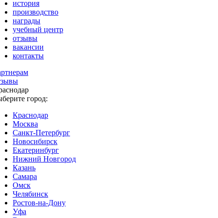
история
производство
награды
учебный центр
отзывы
вакансии
контакты
артнерам
тзывы
раснодар
ыберите город:
Краснодар
Москва
Санкт-Петербург
Новосибирск
Екатеринбург
Нижний Новгород
Казань
Самара
Омск
Челябинск
Ростов-на-Дону
Уфа