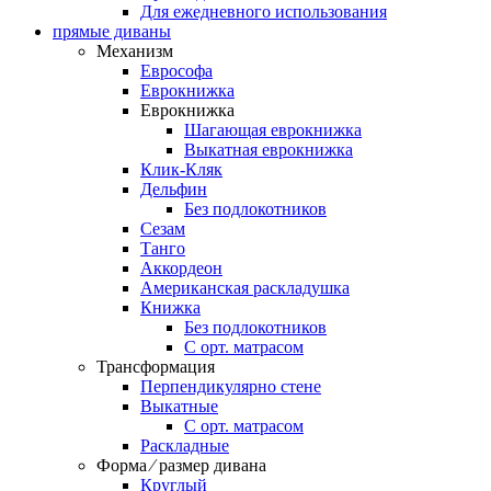
Для ежедневного использования
прямые диваны
Механизм
Еврософа
Еврокнижка
Еврокнижка
Шагающая еврокнижка
Выкатная еврокнижка
Клик-Кляк
Дельфин
Без подлокотников
Сезам
Танго
Аккордеон
Американская раскладушка
Книжка
Без подлокотников
С орт. матрасом
Трансформация
Перпендикулярно стене
Выкатные
С орт. матрасом
Раскладные
Форма ⁄ размер дивана
Круглый