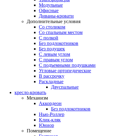
Модульные
Офисные
Диваны-кровати
Дополнительные условия
Со столиком
Со спальным местом
С полкой
Без подлокотников
Без подушек
C левым углом
C правым углом
С подъемными подушками
Угловые ортопедические
В рассрочку
Раскладные
Двуспальные
кресло-кровать
Механизм
Аккордеон
Без подлокотников
Нью-Роллер
Клик-кляк
Юниор
Помещение