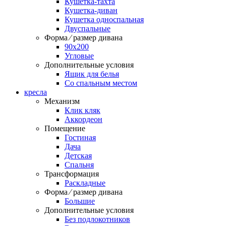
Кушетка-тахта
Кушетка-диван
Кушетка односпальная
Двуспальные
Форма ⁄ размер дивана
90х200
Угловые
Дополнительные условия
Ящик для белья
Со спальным местом
кресла
Механизм
Клик кляк
Аккордеон
Помещение
Гостиная
Дача
Детская
Спальня
Трансформация
Раскладные
Форма ⁄ размер дивана
Большие
Дополнительные условия
Без подлокотников