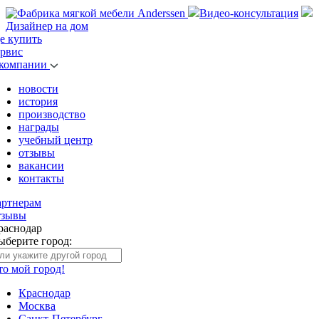
Видео-консультация
Дизайнер на дом
де купить
ервис
 компании
новости
история
производство
награды
учебный центр
отзывы
вакансии
контакты
артнерам
тзывы
раснодар
ыберите город:
то мой город!
Краснодар
Москва
Санкт-Петербург