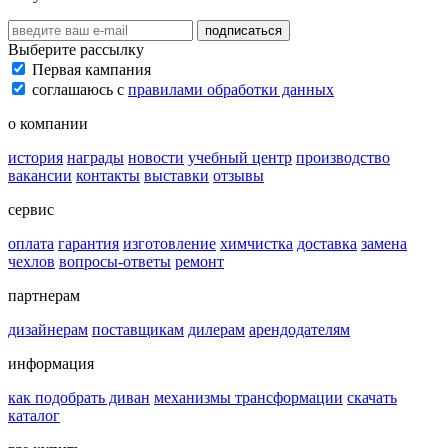
подписаться
Выберите рассылку
Первая кампания
соглашаюсь с
правилами обработки данных
о компании
история
награды
новости
учебный центр
производство
вакансии
контакты
выставки
отзывы
сервис
оплата
гарантия
изготовление
химчистка
доставка
замена
чехлов
вопросы-ответы
ремонт
партнерам
дизайнерам
поставщикам
дилерам
арендодателям
информация
как подобрать диван
механизмы трансформации
скачать
каталог