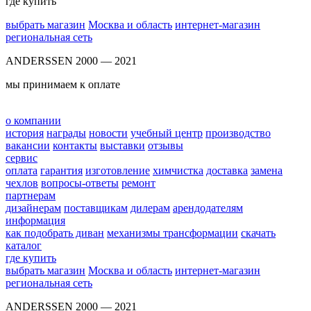
где купить
выбрать магазин
Москва и область
интернет-магазин
региональная сеть
ANDERSSEN 2000 — 2021
мы принимаем к оплате
о компании
история
награды
новости
учебный центр
производство
вакансии
контакты
выставки
отзывы
сервис
оплата
гарантия
изготовление
химчистка
доставка
замена
чехлов
вопросы-ответы
ремонт
партнерам
дизайнерам
поставщикам
дилерам
арендодателям
информация
как подобрать диван
механизмы трансформации
скачать
каталог
где купить
выбрать магазин
Москва и область
интернет-магазин
региональная сеть
ANDERSSEN 2000 — 2021