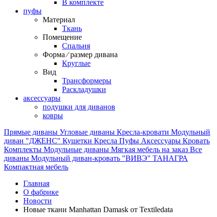
В комплекте
пуфы
Материал
Ткань
Помещение
Спальня
Форма ⁄ размер дивана
Круглые
Вид
Трансформеры
Раскладушки
аксессуары
подушки для диванов
ковры
Прямые диваны
Угловые диваны
Кресла-кровати
Модульный
диван "ДЖЕНС"
Кушетки
Кресла
Пуфы
Аксессуары
Кровать
Комплекты
Модульные диваны
Мягкая мебель на заказ
Все
диваны
Модульный диван-кровать "ВИВЭ"
ТАНАГРА
Компактная мебель
Главная
О фабрике
Новости
Новые ткани Мanhattan Damask от Textiledata