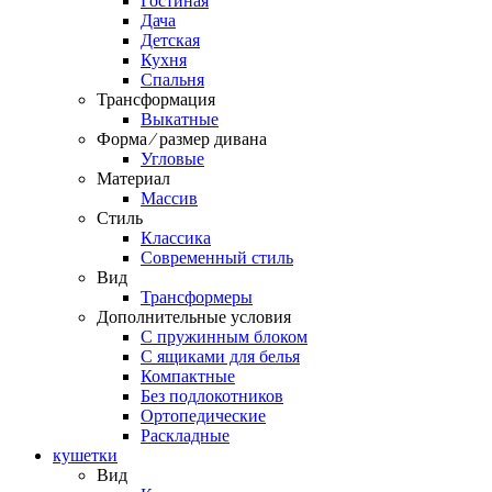
Гостиная
Дача
Детская
Кухня
Спальня
Трансформация
Выкатные
Форма ⁄ размер дивана
Угловые
Материал
Массив
Стиль
Классика
Современный стиль
Вид
Трансформеры
Дополнительные условия
С пружинным блоком
С ящиками для белья
Компактные
Без подлокотников
Ортопедические
Раскладные
кушетки
Вид