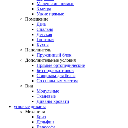
Маленькие прямые
3 метра
Узкие прямые
Помещение
Дача
Спальня
Детская
Гостиная
Кухня
Наполнитель
Пружинный блок
Дополнительные условия
Прямые ортопедические
Без подлокотников
С ящиком для белья
Со спальным местом
Вид
Модульные
Тканевые
Диваны кровати
угловые диваны
Механизм
Бриз
Дельфин
Еврософа