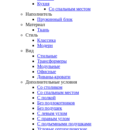
Кухня
Со спальным местом
Наполнитель
Пружинный блок
Материал
Ткань
Стиль
Классика
Модерн
Вид
Стильные
Трансформеры
Модульные
Офисные
Диваны-кровати
Дополнительные условия
Со столиком
Со спальным местом
С полкой
Без подлокотников
Без подушек
C левым углом
C правым углом
С подъемными подушками
Угловые ортопедические