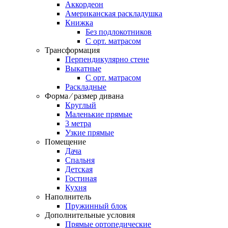
Аккордеон
Американская раскладушка
Книжка
Без подлокотников
С орт. матрасом
Трансформация
Перпендикулярно стене
Выкатные
С орт. матрасом
Раскладные
Форма ⁄ размер дивана
Круглый
Маленькие прямые
3 метра
Узкие прямые
Помещение
Дача
Спальня
Детская
Гостиная
Кухня
Наполнитель
Пружинный блок
Дополнительные условия
Прямые ортопедические