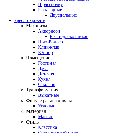
В рассрочку
Раскладные
Двуспальные
кресло-кровать
Механизм
Аккордеон
Без подлокотников
Нью-Роллер
Клик-кляк
Юниор
Помещение
Гостиная
Дача
Детская
Кухня
Спальня
Трансформация
Выкатные
Форма ⁄ размер дивана
Угловые
Материал
Массив
Стиль
Классика
Современный стиль