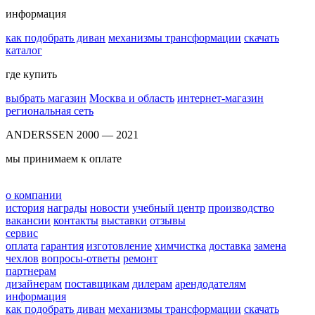
информация
как подобрать диван
механизмы трансформации
скачать
каталог
где купить
выбрать магазин
Москва и область
интернет-магазин
региональная сеть
ANDERSSEN 2000 — 2021
мы принимаем к оплате
о компании
история
награды
новости
учебный центр
производство
вакансии
контакты
выставки
отзывы
сервис
оплата
гарантия
изготовление
химчистка
доставка
замена
чехлов
вопросы-ответы
ремонт
партнерам
дизайнерам
поставщикам
дилерам
арендодателям
информация
как подобрать диван
механизмы трансформации
скачать