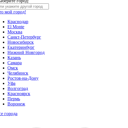
ыберите город:
то мой город!
Краснодар
El Monte
Москва
Санкт-Петербург
Новосибирск
Екатеринбург
Нижний Новгород
Казань
Самара
Омск
Челябинск
Ростов-на-Дону
Уфа
Волгоград
Красноярск
Пермь
Воронеж
се города