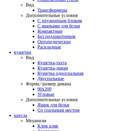
Вид
Трансформеры
Дополнительные условия
С пружинным блоком
С ящиками для белья
Компактные
Без подлокотников
Ортопедические
Раскладные
кушетки
Вид
Кушетка-тахта
Кушетка-диван
Кушетка односпальная
Двуспальные
Форма ⁄ размер дивана
90х200
Угловые
Дополнительные условия
Ящик для белья
Со спальным местом
кресла
Механизм
Клик кляк