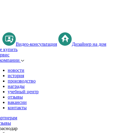
Видео-консультация
Дизайнер на дом
де купить
ервис
 компании
новости
история
производство
награды
учебный центр
отзывы
вакансии
контакты
артнерам
тзывы
раснодар