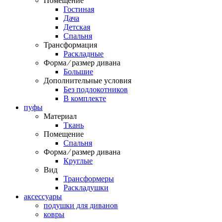
Помещение
Гостиная
Дача
Детская
Спальня
Трансформация
Раскладные
Форма ⁄ размер дивана
Большие
Дополнительные условия
Без подлокотников
В комплекте
пуфы
Материал
Ткань
Помещение
Спальня
Форма ⁄ размер дивана
Круглые
Вид
Трансформеры
Раскладушки
аксессуары
подушки для диванов
ковры