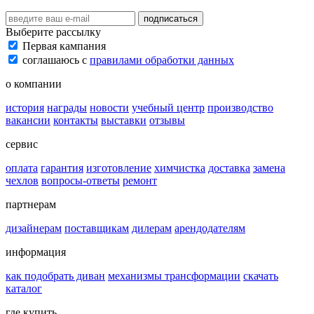
подписаться
Выберите рассылку
Первая кампания
соглашаюсь с
правилами обработки данных
о компании
история
награды
новости
учебный центр
производство
вакансии
контакты
выставки
отзывы
сервис
оплата
гарантия
изготовление
химчистка
доставка
замена
чехлов
вопросы-ответы
ремонт
партнерам
дизайнерам
поставщикам
дилерам
арендодателям
информация
как подобрать диван
механизмы трансформации
скачать
каталог
где купить