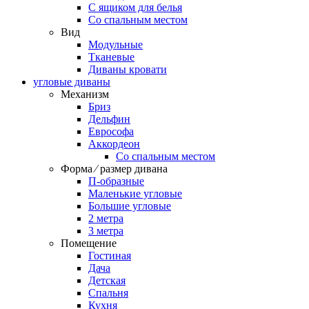
С ящиком для белья
Со спальным местом
Вид
Модульные
Тканевые
Диваны кровати
угловые диваны
Механизм
Бриз
Дельфин
Еврософа
Аккордеон
Со спальным местом
Форма ⁄ размер дивана
П-образные
Маленькие угловые
Большие угловые
2 метра
3 метра
Помещение
Гостиная
Дача
Детская
Спальня
Кухня