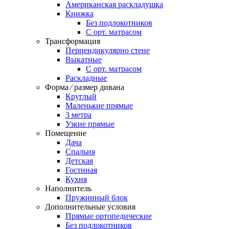
Американская раскладушка
Книжка
Без подлокотников
С орт. матрасом
Трансформация
Перпендикулярно стене
Выкатные
С орт. матрасом
Раскладные
Форма ⁄ размер дивана
Круглый
Маленькие прямые
3 метра
Узкие прямые
Помещение
Дача
Спальня
Детская
Гостиная
Кухня
Наполнитель
Пружинный блок
Дополнительные условия
Прямые ортопедические
Без подлокотников