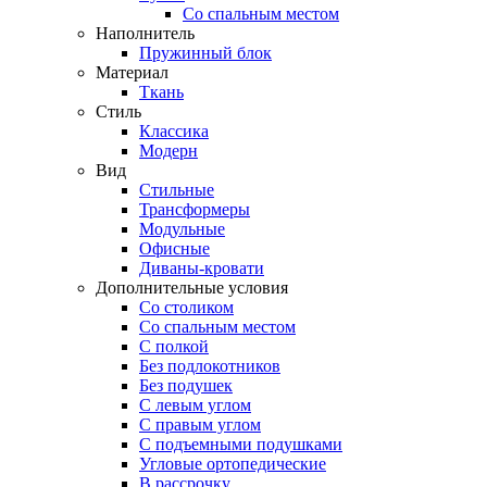
Со спальным местом
Наполнитель
Пружинный блок
Материал
Ткань
Стиль
Классика
Модерн
Вид
Стильные
Трансформеры
Модульные
Офисные
Диваны-кровати
Дополнительные условия
Со столиком
Со спальным местом
С полкой
Без подлокотников
Без подушек
C левым углом
C правым углом
С подъемными подушками
Угловые ортопедические
В рассрочку