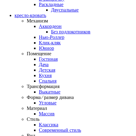
Раскладные
Двуспальные
кресло-кровать
Механизм
Аккордеон
Без подлокотников
Нью-Роллер
Клик-кляк
Юниор
Помещение
Гостиная
Дача
Детская
Кухня
Спальня
Трансформация
Выкатные
Форма ⁄ размер дивана
Угловые
Материал
Массив
Стиль
Классика
Современный стиль
Вид