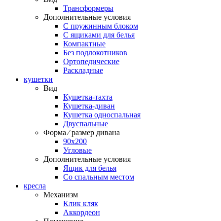
Трансформеры
Дополнительные условия
С пружинным блоком
С ящиками для белья
Компактные
Без подлокотников
Ортопедические
Раскладные
кушетки
Вид
Кушетка-тахта
Кушетка-диван
Кушетка односпальная
Двуспальные
Форма ⁄ размер дивана
90х200
Угловые
Дополнительные условия
Ящик для белья
Со спальным местом
кресла
Механизм
Клик кляк
Аккордеон