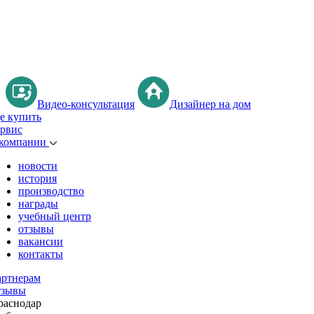
Видео-консультация
Дизайнер на дом
де купить
ервис
 компании
новости
история
производство
награды
учебный центр
отзывы
вакансии
контакты
артнерам
тзывы
раснодар