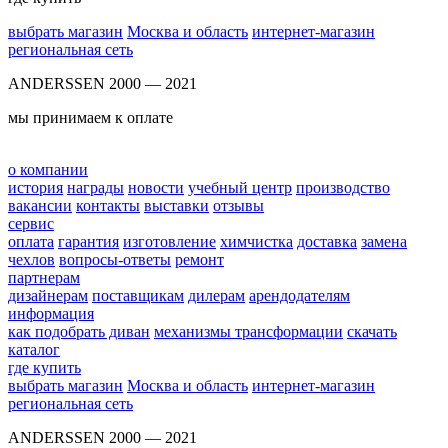
выбрать магазин
Москва и область
интернет-магазин
региональная сеть
ANDERSSEN 2000 — 2021
мы принимаем к оплате
о компании
история
награды
новости
учебный центр
производство
вакансии
контакты
выставки
отзывы
сервис
оплата
гарантия
изготовление
химчистка
доставка
замена
чехлов
вопросы-ответы
ремонт
партнерам
дизайнерам
поставщикам
дилерам
арендодателям
информация
как подобрать диван
механизмы трансформации
скачать
каталог
где купить
выбрать магазин
Москва и область
интернет-магазин
региональная сеть
ANDERSSEN 2000 — 2021